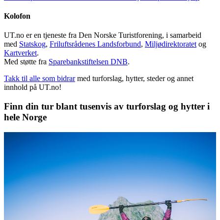
Kolofon
UT.no er en tjeneste fra Den Norske Turistforening, i samarbeid
med
Statskog
,
Friluftsrådenes Landsforbund
,
Miljødirektoratet
og
Kartverket
.
Med støtte fra
Sparebankstiftelsen DNB
.
Takk til alle som bidrar
med turforslag, hytter, steder og annet
innhold på UT.no!
Finn din tur blant tusenvis av turforslag og hytter i
hele Norge