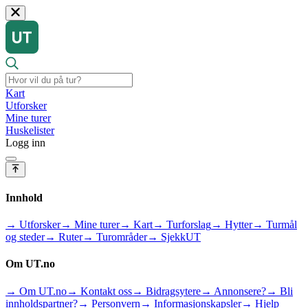
Kart
Utforsker
Mine turer
Huskelister
Logg inn
Innhold
→ Utforsker
→ Mine turer
→ Kart
→ Turforslag
→ Hytter
→ Turmål
og steder
→ Ruter
→ Turområder
→ SjekkUT
Om UT.no
→ Om UT.no
→ Kontakt oss
→ Bidragsytere
→ Annonsere?
→ Bli
innholdspartner?
→ Personvern
→ Informasjonskapsler
→ Hjelp