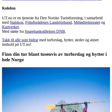
Kolofon
UT.no er en tjeneste fra Den Norske Turistforening, i samarbeid
med
Statskog
,
Friluftsrådenes Landsforbund
,
Miljødirektoratet
og
Kartverket
.
Med støtte fra
Sparebankstiftelsen DNB
.
Takk til alle som bidrar
med turforslag, hytter, steder og annet
innhold på UT.no!
Finn din tur blant tusenvis av turforslag og hytter i
hele Norge