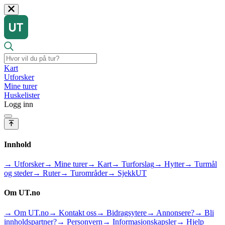
Kart
Utforsker
Mine turer
Huskelister
Logg inn
Innhold
→ Utforsker
→ Mine turer
→ Kart
→ Turforslag
→ Hytter
→ Turmål
og steder
→ Ruter
→ Turområder
→ SjekkUT
Om UT.no
→ Om UT.no
→ Kontakt oss
→ Bidragsytere
→ Annonsere?
→ Bli
innholdspartner?
→ Personvern
→ Informasjonskapsler
→ Hjelp