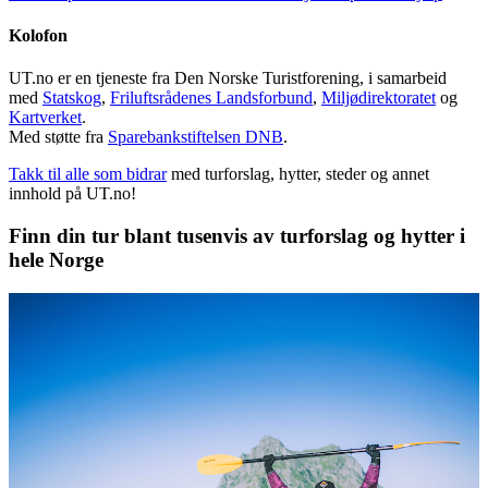
Kolofon
UT.no er en tjeneste fra Den Norske Turistforening, i samarbeid
med
Statskog
,
Friluftsrådenes Landsforbund
,
Miljødirektoratet
og
Kartverket
.
Med støtte fra
Sparebankstiftelsen DNB
.
Takk til alle som bidrar
med turforslag, hytter, steder og annet
innhold på UT.no!
Finn din tur blant tusenvis av turforslag og hytter i
hele Norge