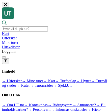
Kart
Utforsker
Mine turer
Huskelister
Logg inn
Innhold
→ Utforsker
→ Mine turer
→ Kart
→ Turforslag
→ Hytter
→ Turmål
og steder
→ Ruter
→ Turområder
→ SjekkUT
Om UT.no
→ Om UT.no
→ Kontakt oss
→ Bidragsytere
→ Annonsere?
→ Bli
innholdspartner?
→ Personvern
→ Informasjonskapsler
→ Hjelp