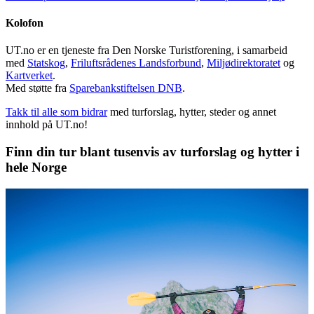
Kolofon
UT.no er en tjeneste fra Den Norske Turistforening, i samarbeid
med
Statskog
,
Friluftsrådenes Landsforbund
,
Miljødirektoratet
og
Kartverket
.
Med støtte fra
Sparebankstiftelsen DNB
.
Takk til alle som bidrar
med turforslag, hytter, steder og annet
innhold på UT.no!
Finn din tur blant tusenvis av turforslag og hytter i
hele Norge