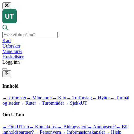
Kart
Utforsker
Mine turer
Huskelister
Logg inn
Innhold
→ Utforsker
→ Mine turer
→ Kart
→ Turforslag
→ Hytter
→ Turmål
og steder
→ Ruter
→ Turområder
→ SjekkUT
Om UT.no
→ Om UT.no
→ Kontakt oss
→ Bidragsytere
→ Annonsere?
→ Bli
innholdspartner?
→ Personvern
→ Informasjonskapsler
→ Hjelp