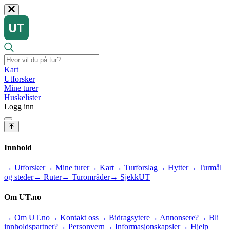
Kart
Utforsker
Mine turer
Huskelister
Logg inn
Innhold
→ Utforsker
→ Mine turer
→ Kart
→ Turforslag
→ Hytter
→ Turmål
og steder
→ Ruter
→ Turområder
→ SjekkUT
Om UT.no
→ Om UT.no
→ Kontakt oss
→ Bidragsytere
→ Annonsere?
→ Bli
innholdspartner?
→ Personvern
→ Informasjonskapsler
→ Hjelp