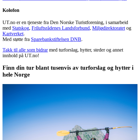
Kolofon
UT.no er en tjeneste fra Den Norske Turistforening, i samarbeid
med
Statskog
,
Friluftsrådenes Landsforbund
,
Miljødirektoratet
og
Kartverket
.
Med støtte fra
Sparebankstiftelsen DNB
.
Takk til alle som bidrar
med turforslag, hytter, steder og annet
innhold på UT.no!
Finn din tur blant tusenvis av turforslag og hytter i
hele Norge