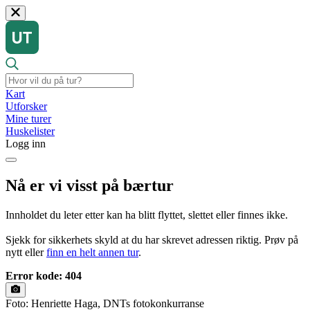
Kart
Utforsker
Mine turer
Huskelister
Logg inn
Nå er vi visst på bærtur
Innholdet du leter etter kan ha blitt flyttet, slettet eller finnes ikke.
Sjekk for sikkerhets skyld at du har skrevet adressen riktig. Prøv på
nytt eller
finn en helt annen tur
.
Error kode: 404
Foto: Henriette Haga, DNTs fotokonkurranse