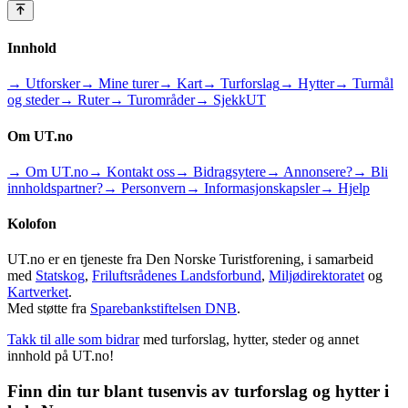
Innhold
→ Utforsker
→ Mine turer
→ Kart
→ Turforslag
→ Hytter
→ Turmål
og steder
→ Ruter
→ Turområder
→ SjekkUT
Om UT.no
→ Om UT.no
→ Kontakt oss
→ Bidragsytere
→ Annonsere?
→ Bli
innholdspartner?
→ Personvern
→ Informasjonskapsler
→ Hjelp
Kolofon
UT.no er en tjeneste fra Den Norske Turistforening, i samarbeid
med
Statskog
,
Friluftsrådenes Landsforbund
,
Miljødirektoratet
og
Kartverket
.
Med støtte fra
Sparebankstiftelsen DNB
.
Takk til alle som bidrar
med turforslag, hytter, steder og annet
innhold på UT.no!
Finn din tur blant tusenvis av turforslag og hytter i