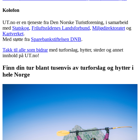
Kolofon
UT.no er en tjeneste fra Den Norske Turistforening, i samarbeid
med
Statskog
,
Friluftsrådenes Landsforbund
,
Miljødirektoratet
og
Kartverket
.
Med støtte fra
Sparebankstiftelsen DNB
.
Takk til alle som bidrar
med turforslag, hytter, steder og annet
innhold på UT.no!
Finn din tur blant tusenvis av turforslag og hytter i
hele Norge