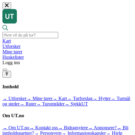
Kart
Utforsker
Mine turer
Huskelister
Logg inn
Innhold
→ Utforsker
→ Mine turer
→ Kart
→ Turforslag
→ Hytter
→ Turmål
og steder
→ Ruter
→ Turområder
→ SjekkUT
Om UT.no
→ Om UT.no
→ Kontakt oss
→ Bidragsytere
→ Annonsere?
→ Bli
innholdspartner?
→ Personvern
→ Informasjonskapsler
→ Hjelp