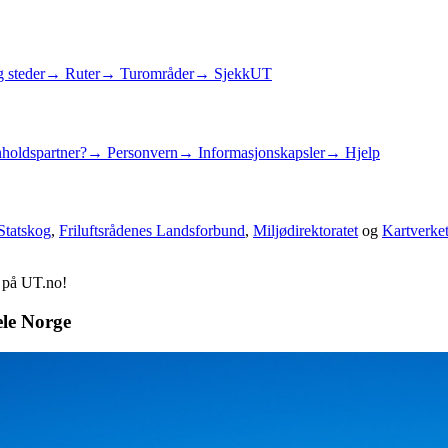
 steder
→ Ruter
→ Turområder
→ SjekkUT
holdspartner?
→ Personvern
→ Informasjonskapsler
→ Hjelp
Statskog
,
Friluftsrådenes Landsforbund
,
Miljødirektoratet
og
Kartverke
d på UT.no!
ele Norge