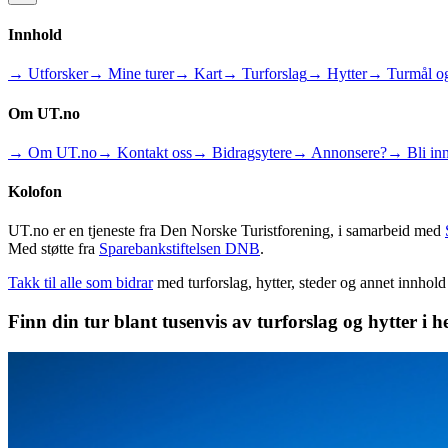
Innhold
→ Utforsker
→ Mine turer
→ Kart
→ Turforslag
→ Hytter
→ Turmål og
Om UT.no
→ Om UT.no
→ Kontakt oss
→ Bidragsytere
→ Annonsere?
→ Bli inn
Kolofon
UT.no er en tjeneste fra Den Norske Turistforening, i samarbeid med
Med støtte fra
Sparebankstiftelsen DNB
.
Takk til alle som bidrar
med turforslag, hytter, steder og annet innhol
Finn din tur blant tusenvis av turforslag og hytter i h