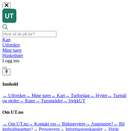
Kart
Utforsker
Mine turer
Huskelister
Logg inn
Innhold
→ Utforsker
→ Mine turer
→ Kart
→ Turforslag
→ Hytter
→ Turmål
og steder
→ Ruter
→ Turområder
→ SjekkUT
Om UT.no
→ Om UT.no
→ Kontakt oss
→ Bidragsytere
→ Annonsere?
→ Bli
innholdspartner?
→ Personvern
→ Informasjonskapsler
→ Hjelp