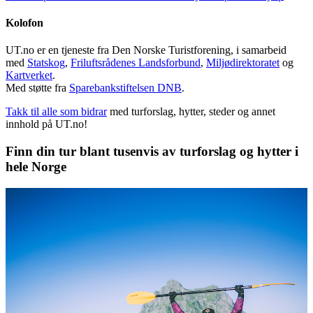
Kolofon
UT.no er en tjeneste fra Den Norske Turistforening, i samarbeid
med
Statskog
,
Friluftsrådenes Landsforbund
,
Miljødirektoratet
og
Kartverket
.
Med støtte fra
Sparebankstiftelsen DNB
.
Takk til alle som bidrar
med turforslag, hytter, steder og annet
innhold på UT.no!
Finn din tur blant tusenvis av turforslag og hytter i
hele Norge