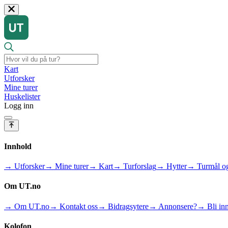
Kart
Utforsker
Mine turer
Huskelister
Logg inn
Innhold
→ Utforsker
→ Mine turer
→ Kart
→ Turforslag
→ Hytter
→ Turmål og
Om UT.no
→ Om UT.no
→ Kontakt oss
→ Bidragsytere
→ Annonsere?
→ Bli inn
Kolofon