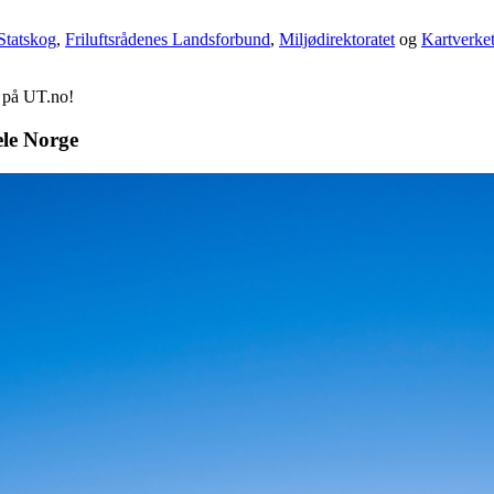
Statskog
,
Friluftsrådenes Landsforbund
,
Miljødirektoratet
og
Kartverke
d på UT.no!
ele Norge