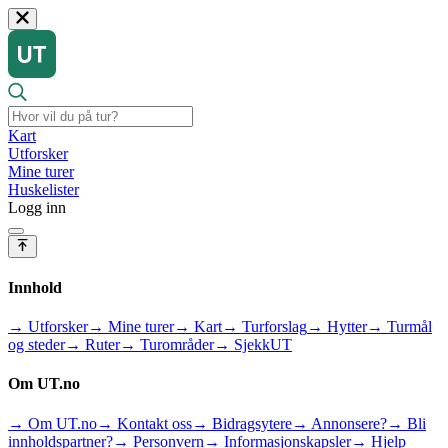
Kart
Utforsker
Mine turer
Huskelister
Logg inn
Innhold
→ Utforsker
→ Mine turer
→ Kart
→ Turforslag
→ Hytter
→ Turmål
og steder
→ Ruter
→ Turområder
→ SjekkUT
Om UT.no
→ Om UT.no
→ Kontakt oss
→ Bidragsytere
→ Annonsere?
→ Bli
innholdspartner?
→ Personvern
→ Informasjonskapsler
→ Hjelp