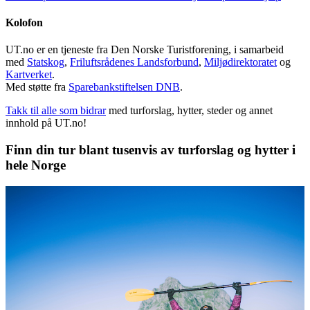
Kolofon
UT.no er en tjeneste fra Den Norske Turistforening, i samarbeid
med
Statskog
,
Friluftsrådenes Landsforbund
,
Miljødirektoratet
og
Kartverket
.
Med støtte fra
Sparebankstiftelsen DNB
.
Takk til alle som bidrar
med turforslag, hytter, steder og annet
innhold på UT.no!
Finn din tur blant tusenvis av turforslag og hytter i
hele Norge