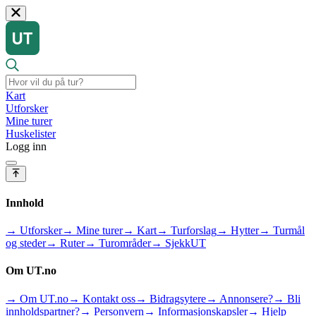
Kart
Utforsker
Mine turer
Huskelister
Logg inn
Innhold
→ Utforsker
→ Mine turer
→ Kart
→ Turforslag
→ Hytter
→ Turmål
og steder
→ Ruter
→ Turområder
→ SjekkUT
Om UT.no
→ Om UT.no
→ Kontakt oss
→ Bidragsytere
→ Annonsere?
→ Bli
innholdspartner?
→ Personvern
→ Informasjonskapsler
→ Hjelp