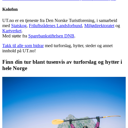
Kolofon
UT.no er en tjeneste fra Den Norske Turistforening, i samarbeid
med
Statskog
,
Friluftsrådenes Landsforbund
,
Miljødirektoratet
og
Kartverket
.
Med støtte fra
Sparebankstiftelsen DNB
.
Takk til alle som bidrar
med turforslag, hytter, steder og annet
innhold på UT.no!
Finn din tur blant tusenvis av turforslag og hytter i
hele Norge