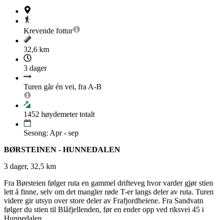
Krevende
fottur
32,6 km
3 dager
Turen går én vei, fra A-B
1452
høydemeter totalt
Sesong: Apr - sep
BØRSTEINEN - HUNNEDALEN
3 dager, 32,5 km
Fra Børsteien følger ruta en gammel drifteveg hvor varder gjør stien
lett å finne, selv om det mangler røde T-er langs deler av ruta. Turen
videre gir utsyn over store deler av Frafjordheiene. Fra Sandvatn
følger du stien til Blåfjellenden, før en ender opp ved riksvei 45 i
Hunnedalen.