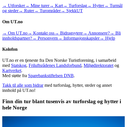
→ Utforsker
→ Mine turer
→ Kart
→ Turforslag
→ Hytter
→ Turmål
og steder
→ Ruter
→ Turområder
→ SjekkUT
Om UT.no
→ Om UT.no
→ Kontakt oss
→ Bidragsytere
→ Annonsere?
→ Bli
innholdspartner?
→ Personvern
→ Informasjonskapsler
→ Hjelp
Kolofon
UT.no er en tjeneste fra Den Norske Turistforening, i samarbeid
med
Statskog
,
Friluftsrådenes Landsforbund
,
Miljødirektoratet
og
Kartverket
.
Med støtte fra
Sparebankstiftelsen DNB
.
Takk til alle som bidrar
med turforslag, hytter, steder og annet
innhold på UT.no!
Finn din tur blant tusenvis av turforslag og hytter i
hele Norge