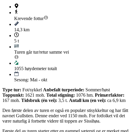
Krevende
fottur
14,3 km
5 t
Turen går tur/retur samme vei
1055
høydemeter totalt
Sesong: Mai - okt
Type tur:
Fot/sykkel
Anbefalt turperiode:
Sommer/høst
Toppunkt:
1621 moh.
Total stigning:
1076 hm.
Primærfaktor:
167 moh.
Tidsbruk (én vei):
3,5 t.
Antall km (en vei):
ca 6,9 km
Den første delen av turen er også en populær stisykkeltur og har fått
navnet Gullstien. Denne ender ved 1150 moh. For fotfolket vil det
være naturlig å fortsette videre til toppen av Sissihøa.
Første del av turen starter etter en gammel sætersti og er merket med