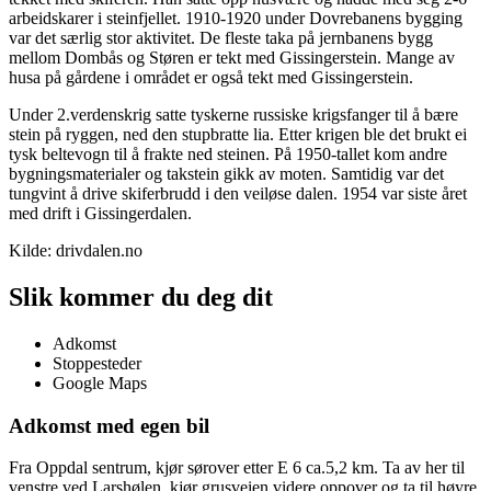
arbeidskarer i steinfjellet. 1910-1920 under Dovrebanens bygging
var det særlig stor aktivitet. De fleste taka på jernbanens bygg
mellom Dombås og Støren er tekt med Gissingerstein. Mange av
husa på gårdene i området er også tekt med Gissingerstein.
Under 2.verdenskrig satte tyskerne russiske krigsfanger til å bære
stein på ryggen, ned den stupbratte lia. Etter krigen ble det brukt ei
tysk beltevogn til å frakte ned steinen. På 1950-tallet kom andre
bygningsmaterialer og takstein gikk av moten. Samtidig var det
tungvint å drive skiferbrudd i den veiløse dalen. 1954 var siste året
med drift i Gissingerdalen.
Kilde: drivdalen.no
Slik kommer du deg dit
Adkomst
Stoppesteder
Google Maps
Adkomst med egen bil
Fra Oppdal sentrum, kjør sørover etter E 6 ca.5,2 km. Ta av her til
venstre ved Larshølen, kjør grusveien videre oppover og ta til høyre.