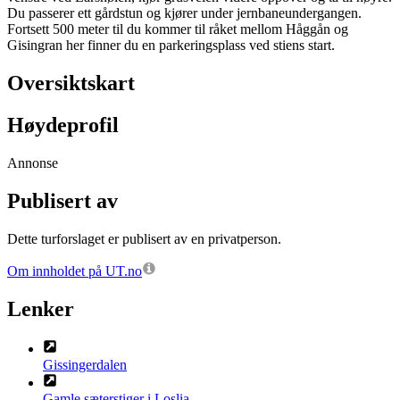
Du passerer ett gårdstun og kjører under jernbaneundergangen.
Fortsett 500 meter til du kommer til råket mellom Håggån og
Gisingran her finner du en parkeringsplass ved stiens start.
Oversiktskart
Høydeprofil
Annonse
Publisert av
Dette turforslaget er publisert av en privatperson.
Om innholdet på UT.no
Lenker
Gissingerdalen
Gamle sæterstiger i Loslia.