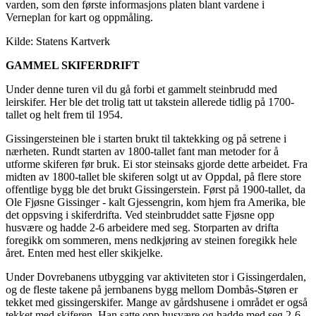
varden, som den første informasjons platen blant vardene i
Verneplan for kart og oppmåling.
Kilde: Statens Kartverk
GAMMEL SKIFERDRIFT
Under denne turen vil du gå forbi et gammelt steinbrudd med
leirskifer. Her ble det trolig tatt ut takstein allerede tidlig på 1700-
tallet og helt frem til 1954.
Gissingersteinen ble i starten brukt til taktekking og på setrene i
nærheten. Rundt starten av 1800-tallet fant man metoder for å
utforme skiferen før bruk. Ei stor steinsaks gjorde dette arbeidet. Fra
midten av 1800-tallet ble skiferen solgt ut av Oppdal, på flere store
offentlige bygg ble det brukt Gissingerstein. Først på 1900-tallet, da
Ole Fjøsne Gissinger - kalt Gjessengrin, kom hjem fra Amerika, ble
det oppsving i skiferdrifta. Ved steinbruddet satte Fjøsne opp
husvære og hadde 2-6 arbeidere med seg. Storparten av drifta
foregikk om sommeren, mens nedkjøring av steinen foregikk hele
året. Enten med hest eller skikjelke.
Under Dovrebanens utbygging var aktiviteten stor i Gissingerdalen,
og de fleste takene på jernbanens bygg mellom Dombås-Støren er
tekket med gissingerskifer. Mange av gårdshusene i området er også
tekket med skiferen. Han satte opp husvære og hadde med seg 2-6