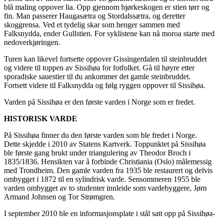
blå maling oppover lia. Opp gjennom bjørkeskogen er stien tørr og
fin. Man passerer Haugasætra og Stordalssætra, og deretter
skoggrensa. Ved et tydelig skar som henger sammen med
Falksnydda, ender Gullstien. For syklistene kan nå moroa starte med
nedoverkjøringen.
Turen kan likevel fortsette oppover Gissingerdalen til steinbruddet
og videre til toppen av Sissihøa for fotfolket. Gå til høyre etter
sporadiske sauestier til du ankommer det gamle steinbruddet.
Fortsett videre til Falksnydda og følg ryggen oppover til Sissihøa.
Varden på Sissihøa er den første varden i Norge som er fredet.
HISTORISK VARDE
På Sissihøa finner du den første varden som ble fredet i Norge.
Dette skjedde i 2010 av Statens Kartverk. Toppunktet på Sissihøa
ble første gang brukt under triangulering av Theodor Broch i
1835/1836. Hensikten var å forbinde Christiania (Oslo) målemessig
med Trondheim. Den gamle varden fra 1935 ble restaurert og delvis
ombygget i 1872 til en sylindrisk varde. Sensommeren 1955 ble
varden ombygget av to studenter innleide som vardebyggere, Jørn
Armand Johnsen og Tor Strømgren.
I september 2010 ble en informasjonsplate i stål satt opp på Sissihøa-