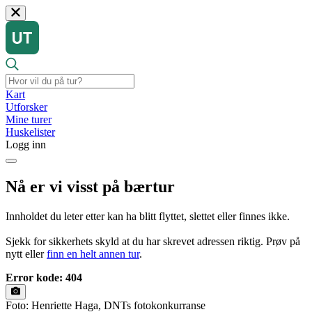
Kart
Utforsker
Mine turer
Huskelister
Logg inn
Nå er vi visst på bærtur
Innholdet du leter etter kan ha blitt flyttet, slettet eller finnes ikke.
Sjekk for sikkerhets skyld at du har skrevet adressen riktig. Prøv på
nytt eller
finn en helt annen tur
.
Error kode: 404
Foto: Henriette Haga, DNTs fotokonkurranse