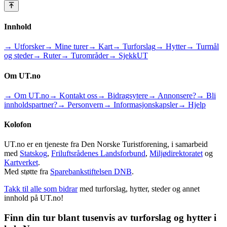
Innhold
→ Utforsker
→ Mine turer
→ Kart
→ Turforslag
→ Hytter
→ Turmål
og steder
→ Ruter
→ Turområder
→ SjekkUT
Om UT.no
→ Om UT.no
→ Kontakt oss
→ Bidragsytere
→ Annonsere?
→ Bli
innholdspartner?
→ Personvern
→ Informasjonskapsler
→ Hjelp
Kolofon
UT.no er en tjeneste fra Den Norske Turistforening, i samarbeid
med
Statskog
,
Friluftsrådenes Landsforbund
,
Miljødirektoratet
og
Kartverket
.
Med støtte fra
Sparebankstiftelsen DNB
.
Takk til alle som bidrar
med turforslag, hytter, steder og annet
innhold på UT.no!
Finn din tur blant tusenvis av turforslag og hytter i