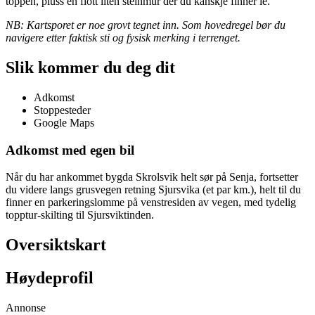
toppen, pluss en flott liten steinmur der du kanskje finner le.
NB: Kartsporet er noe grovt tegnet inn. Som hovedregel bør du
navigere etter faktisk sti og fysisk merking i terrenget.
Slik kommer du deg dit
Adkomst
Stoppesteder
Google Maps
Adkomst med egen bil
Når du har ankommet bygda Skrolsvik helt sør på Senja, fortsetter
du videre langs grusvegen retning Sjursvika (et par km.), helt til du
finner en parkeringslomme på venstresiden av vegen, med tydelig
topptur-skilting til Sjursviktinden.
Oversiktskart
Høydeprofil
Annonse