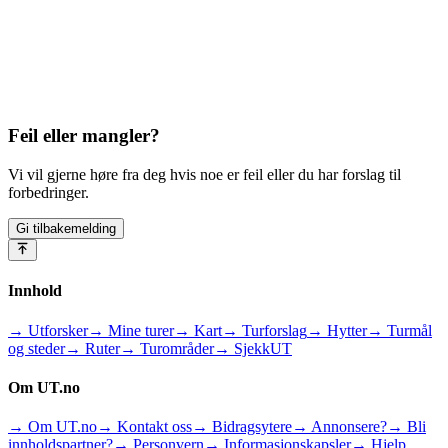
Feil eller mangler?
Vi vil gjerne høre fra deg hvis noe er feil eller du har forslag til
forbedringer.
Gi tilbakemelding
Innhold
→ Utforsker
→ Mine turer
→ Kart
→ Turforslag
→ Hytter
→ Turmål
og steder
→ Ruter
→ Turområder
→ SjekkUT
Om UT.no
→ Om UT.no
→ Kontakt oss
→ Bidragsytere
→ Annonsere?
→ Bli
innholdspartner?
→ Personvern
→ Informasjonskapsler
→ Hjelp