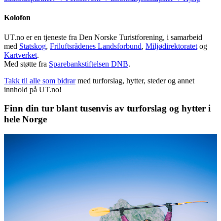
Kolofon
UT.no er en tjeneste fra Den Norske Turistforening, i samarbeid
med
Statskog
,
Friluftsrådenes Landsforbund
,
Miljødirektoratet
og
Kartverket
.
Med støtte fra
Sparebankstiftelsen DNB
.
Takk til alle som bidrar
med turforslag, hytter, steder og annet
innhold på UT.no!
Finn din tur blant tusenvis av turforslag og hytter i
hele Norge