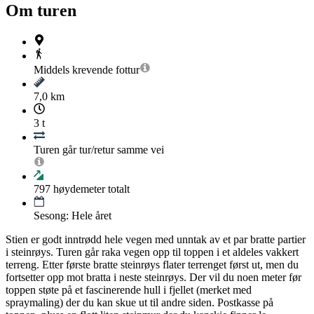
Om turen
Middels krevende
fottur
7,0 km
3 t
Turen går tur/retur samme vei
797
høydemeter totalt
Sesong: Hele året
Stien er godt inntrødd hele vegen med unntak av et par bratte partier
i steinrøys. Turen går raka vegen opp til toppen i et aldeles vakkert
terreng. Etter første bratte steinrøys flater terrenget først ut, men du
fortsetter opp mot bratta i neste steinrøys. Der vil du noen meter før
toppen støte på et fascinerende hull i fjellet (merket med
spraymaling) der du kan skue ut til andre siden. Postkasse på