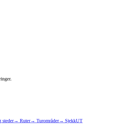
ringer.
 steder
→ Ruter
→ Turområder
→ SjekkUT