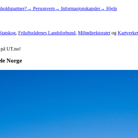
holdspartner?
→ Personvern
→ Informasjonskapsler
→ Hjelp
Statskog
,
Friluftsrådenes Landsforbund
,
Miljødirektoratet
og
Kartverke
d på UT.no!
ele Norge