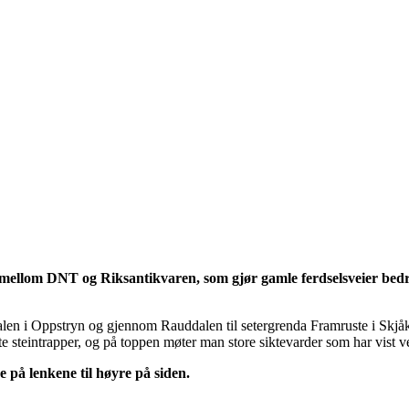
mellom DNT og Riksantikvaren, som gjør gamle ferdselsveier bedre 
n i Oppstryn og gjennom Rauddalen til setergrenda Framruste i Skjåk. 
te steintrapper, og på toppen møter man store siktevarder som har vist v
 på lenkene til høyre på siden.