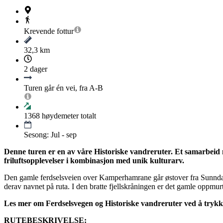
Krevende
fottur
32,3 km
2 dager
Turen går én vei, fra A-B
1368
høydemeter totalt
Sesong: Jul - sep
Denne turen er en av våre Historiske vandreruter. Et samarbeid 
friluftsopplevelser i kombinasjon med unik kulturarv.
Den gamle ferdselsveien over Kamperhamrane går østover fra Sunndale
derav navnet på ruta. I den bratte fjellskråningen er det gamle oppmur
Les mer om Ferdselsvegen og Historiske vandreruter ved å trykke
RUTEBESKRIVELSE: