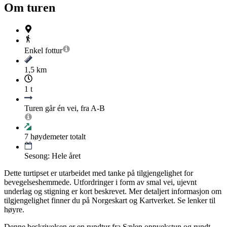
Om turen
Enkel
fottur
1,5 km
1 t
Turen går én vei, fra A-B
7
høydemeter totalt
Sesong: Hele året
Dette turtipset er utarbeidet med tanke på tilgjengelighet for
bevegelseshemmede. Utfordringer i form av smal vei, ujevnt
underlag og stigning er kort beskrevet. Mer detaljert informasjon om
tilgjengelighet finner du på Norgeskart og Kartverket. Se lenker til
høyre.
Denne beskrivelsen er en rundtur fra Sælen oppvekstun og rundt