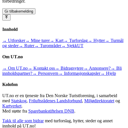
forbedringer.
Gi tilbakemelding
Innhold
→ Utforsker
→ Mine turer
→ Kart
→ Turforslag
→ Hytter
→ Turmål
og steder
→ Ruter
→ Turområder
→ SjekkUT
Om UT.no
→ Om UT.no
→ Kontakt oss
→ Bidragsytere
→ Annonsere?
→ Bli
innholdspartner?
→ Personvern
→ Informasjonskapsler
→ Hjelp
Kolofon
UT.no er en tjeneste fra Den Norske Turistforening, i samarbeid
med
Statskog
,
Friluftsrådenes Landsforbund
,
Miljødirektoratet
og
Kartverket
.
Med støtte fra
Sparebankstiftelsen DNB
.
Takk til alle som bidrar
med turforslag, hytter, steder og annet
innhold på UT.no!