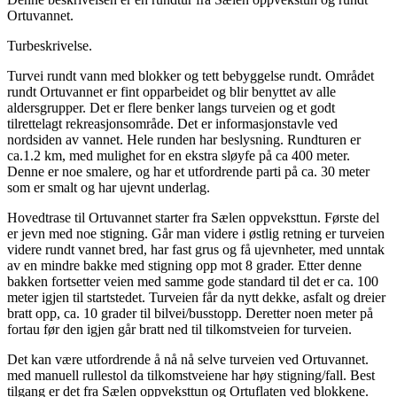
Ortuvannet.
Turbeskrivelse.
Turvei rundt vann med blokker og tett bebyggelse rundt. Området
rundt Ortuvannet er fint opparbeidet og blir benyttet av alle
aldersgrupper. Det er flere benker langs turveien og et godt
tilrettelagt rekreasjonsområde. Det er informasjonstavle ved
nordsiden av vannet. Hele runden har beslysning. Rundturen er
ca.1.2 km, med mulighet for en ekstra sløyfe på ca 400 meter.
Denne er noe smalere, og har et utfordrende parti på ca. 30 meter
som er smalt og har ujevnt underlag.
Hovedtrase til Ortuvannet starter fra Sælen oppveksttun. Første del
er jevn med noe stigning. Går man videre i østlig retning er turveien
videre rundt vannet bred, har fast grus og få ujevnheter, med unntak
av en mindre bakke med stigning opp mot 8 grader. Etter denne
bakken fortsetter veien med samme gode standard til det er ca. 100
meter igjen til startstedet. Turveien får da nytt dekke, asfalt og dreier
bratt opp, ca. 10 grader til bilvei/busstopp. Deretter noen meter på
fortau før den igjen går bratt ned til tilkomstveien for turveien.
Det kan være utfordrende å nå nå selve turveien ved Ortuvannet.
med manuell rullestol da tilkomstveiene har høy stigning/fall. Best
tilgang er det fra Sælen oppveksttun og Ortuflaten ved blokkene.