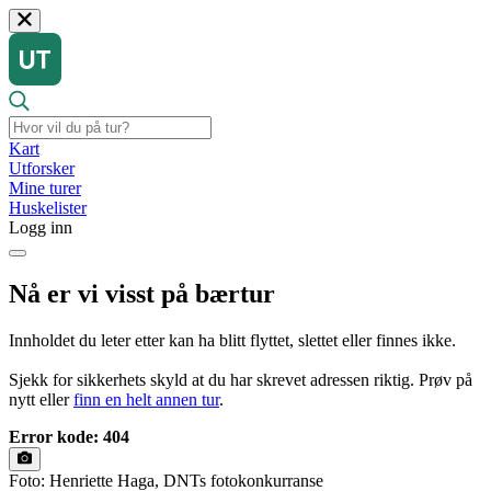
Kart
Utforsker
Mine turer
Huskelister
Logg inn
Nå er vi visst på bærtur
Innholdet du leter etter kan ha blitt flyttet, slettet eller finnes ikke.
Sjekk for sikkerhets skyld at du har skrevet adressen riktig. Prøv på
nytt eller
finn en helt annen tur
.
Error kode: 404
Foto: Henriette Haga, DNTs fotokonkurranse