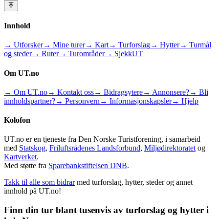
Innhold
→ Utforsker
→ Mine turer
→ Kart
→ Turforslag
→ Hytter
→ Turmål
og steder
→ Ruter
→ Turområder
→ SjekkUT
Om UT.no
→ Om UT.no
→ Kontakt oss
→ Bidragsytere
→ Annonsere?
→ Bli
innholdspartner?
→ Personvern
→ Informasjonskapsler
→ Hjelp
Kolofon
UT.no er en tjeneste fra Den Norske Turistforening, i samarbeid
med
Statskog
,
Friluftsrådenes Landsforbund
,
Miljødirektoratet
og
Kartverket
.
Med støtte fra
Sparebankstiftelsen DNB
.
Takk til alle som bidrar
med turforslag, hytter, steder og annet
innhold på UT.no!
Finn din tur blant tusenvis av turforslag og hytter i