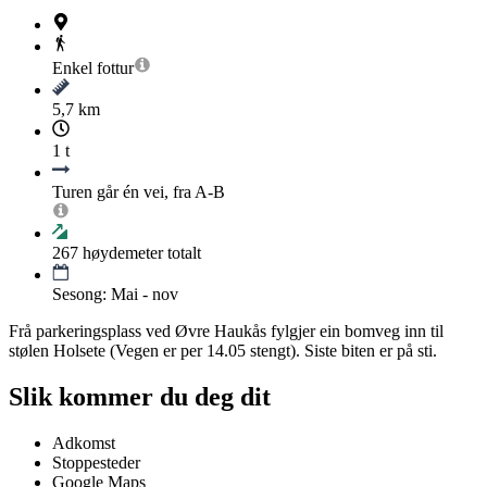
Enkel
fottur
5,7 km
1 t
Turen går én vei, fra A-B
267
høydemeter totalt
Sesong: Mai - nov
Frå parkeringsplass ved Øvre Haukås fylgjer ein bomveg inn til
stølen Holsete (Vegen er per 14.05 stengt). Siste biten er på sti.
Slik kommer du deg dit
Adkomst
Stoppesteder
Google Maps