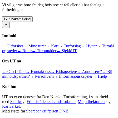
Vi vil gjerne høre fra deg hvis noe er feil eller du har forslag til
forbedringer.
Gi tilbakemelding
Innhold
→ Utforsker
→ Mine turer
→ Kart
→ Turforslag
→ Hytter
→ Turmål
og steder
→ Ruter
→ Turområder
→ SjekkUT
Om UT.no
→ Om UT.no
→ Kontakt oss
→ Bidragsytere
→ Annonsere?
→ Bli
innholdspartner?
→ Personvern
→ Informasjonskapsler
→ Hjelp
Kolofon
UT.no er en tjeneste fra Den Norske Turistforening, i samarbeid
med
Statskog
,
Friluftsrådenes Landsforbund
,
Miljødirektoratet
og
Kartverket
.
Med støtte fra
Sparebankstiftelsen DNB
.