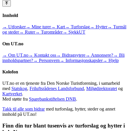
Innhold
→ Utforsker
→ Mine turer
→ Kart
→ Turforslag
→ Hytter
→ Turmål
og steder
→ Ruter
→ Turområder
→ SjekkUT
Om UT.no
→ Om UT.no
→ Kontakt oss
→ Bidragsytere
→ Annonsere?
→ Bli
innholdspartner?
→ Personvern
→ Informasjonskapsler
→ Hjelp
Kolofon
UT.no er en tjeneste fra Den Norske Turistforening, i samarbeid
med
Statskog
,
Friluftsrådenes Landsforbund
,
Miljødirektoratet
og
Kartverket
.
Med støtte fra
Sparebankstiftelsen DNB
.
Takk til alle som bidrar
med turforslag, hytter, steder og annet
innhold på UT.no!
Finn din tur blant tusenvis av turforslag og hytter i