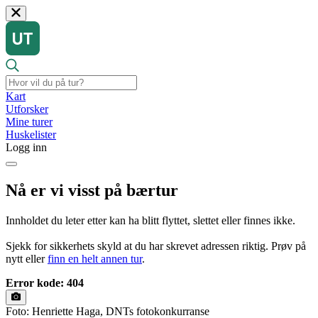
Kart
Utforsker
Mine turer
Huskelister
Logg inn
Nå er vi visst på bærtur
Innholdet du leter etter kan ha blitt flyttet, slettet eller finnes ikke.
Sjekk for sikkerhets skyld at du har skrevet adressen riktig. Prøv på
nytt eller
finn en helt annen tur
.
Error kode: 404
Foto: Henriette Haga, DNTs fotokonkurranse