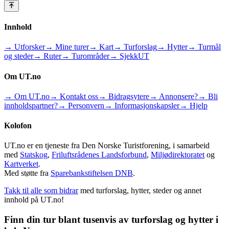
Innhold
→ Utforsker
→ Mine turer
→ Kart
→ Turforslag
→ Hytter
→ Turmål
og steder
→ Ruter
→ Turområder
→ SjekkUT
Om UT.no
→ Om UT.no
→ Kontakt oss
→ Bidragsytere
→ Annonsere?
→ Bli
innholdspartner?
→ Personvern
→ Informasjonskapsler
→ Hjelp
Kolofon
UT.no er en tjeneste fra Den Norske Turistforening, i samarbeid
med
Statskog
,
Friluftsrådenes Landsforbund
,
Miljødirektoratet
og
Kartverket
.
Med støtte fra
Sparebankstiftelsen DNB
.
Takk til alle som bidrar
med turforslag, hytter, steder og annet
innhold på UT.no!
Finn din tur blant tusenvis av turforslag og hytter i