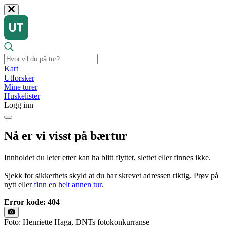
Kart
Utforsker
Mine turer
Huskelister
Logg inn
Nå er vi visst på bærtur
Innholdet du leter etter kan ha blitt flyttet, slettet eller finnes ikke.
Sjekk for sikkerhets skyld at du har skrevet adressen riktig. Prøv på
nytt eller
finn en helt annen tur
.
Error kode: 404
Foto: Henriette Haga, DNTs fotokonkurranse