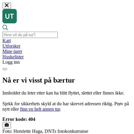
Kart
Utforsker
Mine turer
Huskelister
Logg inn
Nå er vi visst på bærtur
Innholdet du leter etter kan ha blitt flyttet, slettet eller finnes ikke.
Sjekk for sikkerhets skyld at du har skrevet adressen riktig. Prøv på
nytt eller
finn en helt annen tur
.
Error kode: 404
Foto: Henriette Haga, DNTs fotokonkurranse