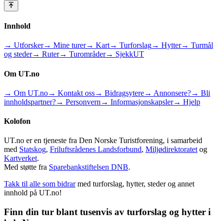
Innhold
→ Utforsker
→ Mine turer
→ Kart
→ Turforslag
→ Hytter
→ Turmål
og steder
→ Ruter
→ Turområder
→ SjekkUT
Om UT.no
→ Om UT.no
→ Kontakt oss
→ Bidragsytere
→ Annonsere?
→ Bli
innholdspartner?
→ Personvern
→ Informasjonskapsler
→ Hjelp
Kolofon
UT.no er en tjeneste fra Den Norske Turistforening, i samarbeid
med
Statskog
,
Friluftsrådenes Landsforbund
,
Miljødirektoratet
og
Kartverket
.
Med støtte fra
Sparebankstiftelsen DNB
.
Takk til alle som bidrar
med turforslag, hytter, steder og annet
innhold på UT.no!
Finn din tur blant tusenvis av turforslag og hytter i