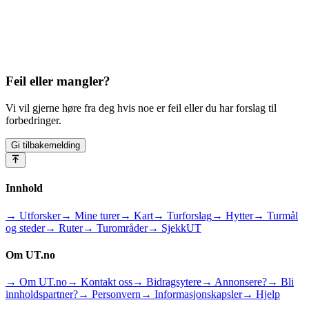
Feil eller mangler?
Vi vil gjerne høre fra deg hvis noe er feil eller du har forslag til
forbedringer.
Gi tilbakemelding
Innhold
→ Utforsker
→ Mine turer
→ Kart
→ Turforslag
→ Hytter
→ Turmål
og steder
→ Ruter
→ Turområder
→ SjekkUT
Om UT.no
→ Om UT.no
→ Kontakt oss
→ Bidragsytere
→ Annonsere?
→ Bli
innholdspartner?
→ Personvern
→ Informasjonskapsler
→ Hjelp