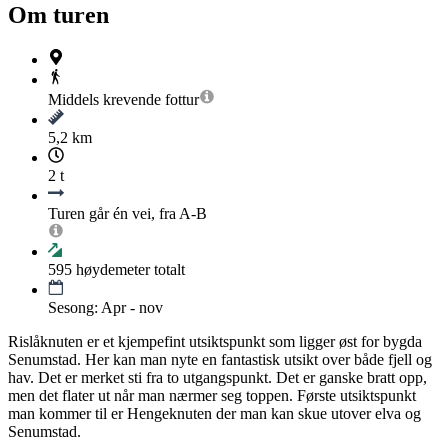
Om turen
Middels krevende
fottur
5,2 km
2 t
Turen går én vei, fra A-B
595
høydemeter totalt
Sesong: Apr - nov
Rislåknuten er et kjempefint utsiktspunkt som ligger øst for bygda
Senumstad. Her kan man nyte en fantastisk utsikt over både fjell og
hav. Det er merket sti fra to utgangspunkt. Det er ganske bratt opp,
men det flater ut når man nærmer seg toppen. Første utsiktspunkt
man kommer til er Hengeknuten der man kan skue utover elva og
Senumstad.