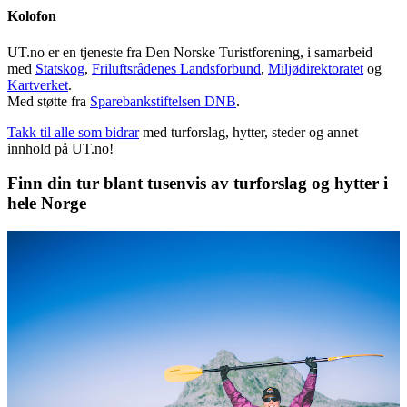
Kolofon
UT.no er en tjeneste fra Den Norske Turistforening, i samarbeid
med
Statskog
,
Friluftsrådenes Landsforbund
,
Miljødirektoratet
og
Kartverket
.
Med støtte fra
Sparebankstiftelsen DNB
.
Takk til alle som bidrar
med turforslag, hytter, steder og annet
innhold på UT.no!
Finn din tur blant tusenvis av turforslag og hytter i
hele Norge