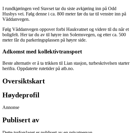
I rundkjøringen ved Stavset tar du siste avkjøring inn på Odd
Husbys vei. Følg denne i ca. 800 meter før du tar til venstre inn på
Våddanvegen.
Følg Våddanvegen oppover forbi Haukvatnet og videre til du når et
boligfelt. Her tar du av til høyre inn Solemsvegen, og etter ca. 500
meter får du parkeringsplassen på høyre side.
Adkomst med kollektivtransport
Beste alternativ er å ta trikken til Lian stasjon, turbeskrivelsen starter
herifra. Oppdaterte rutetider på atb.no.
Oversiktskart
Høydeprofil
Annonse
Publisert av
Dette turforslaget er publisert av en privatperson.