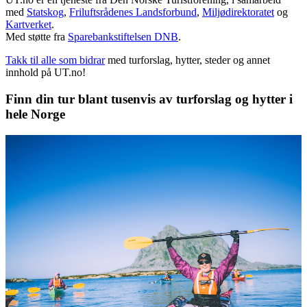
med
Statskog
,
Friluftsrådenes Landsforbund
,
Miljødirektoratet
og
Kartverket
.
Med støtte fra
Sparebankstiftelsen DNB
.
Takk til alle som bidrar
med turforslag, hytter, steder og annet
innhold på UT.no!
Finn din tur blant tusenvis av turforslag og hytter i
hele Norge