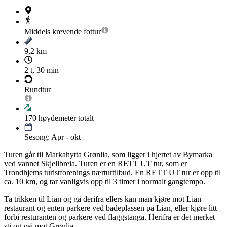
Middels krevende
fottur
9,2 km
2 t, 30 min
Rundtur
170
høydemeter totalt
Sesong: Apr - okt
Turen går til Markahytta Grønlia, som ligger i hjertet av Bymarka
ved vannet Skjellbreia. Turen er en RETT UT tur, som er
Trondhjems turistforenings nærturtilbud. En RETT UT tur er opp til
ca. 10 km, og tar vanligvis opp til 3 timer i normalt gangtempo.
Ta trikken til Lian og gå derifra ellers kan man kjøre mot Lian
restaurant og enten parkere ved badeplassen på Lian, eller kjøre litt
forbi resturanten og parkere ved flaggstanga. Herifra er det merket
sti og vei mot Grønlia.