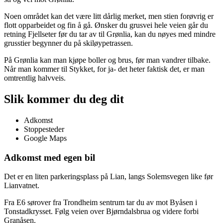
Noen området kan det være litt dårlig merket, men stien forøvrig er
flott opparbeidet og fin å gå. Ønsker du grusvei hele veien går du
retning Fjellseter før du tar av til Grønlia, kan du nøyes med mindre
grusstier begynner du på skiløypetrassen.
På Grønlia kan man kjøpe boller og brus, før man vandrer tilbake.
Når man kommer til Stykket, for ja- det heter faktisk det, er man
omtrentlig halvveis.
Slik kommer du deg dit
Adkomst
Stoppesteder
Google Maps
Adkomst med egen bil
Det er en liten parkeringsplass på Lian, langs Solemsvegen like før
Lianvatnet.
Fra E6 sørover fra Trondheim sentrum tar du av mot Byåsen i
Tonstadkrysset. Følg veien over Bjørndalsbrua og videre forbi
Granåsen.