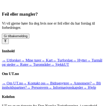
Feil eller mangler?
Vi vil gjerne høre fra deg hvis noe er feil eller du har forslag til
forbedringer.
Gi tilbakemelding
Innhold
→ Utforsker
→ Mine turer
→ Kart
→ Turforslag
→ Hytter
→ Turmål
og steder
→ Ruter
→ Turområder
→ SjekkUT
Om UT.no
→ Om UT.no
→ Kontakt oss
→ Bidragsytere
→ Annonsere?
→ Bli
innholdspartner?
→ Personvern
→ Informasjonskapsler
→ Hjelp
Kolofon
UT.no er en tjeneste fra Den Norske Turistforening, i samarbeid