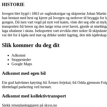
HISTORIE
Isvegen blei bygd i 1863 av sagbrukseigar og skipsreiar Johan Martin 
han hentast med hest og kjerre på Isvegen og nedover til bryggja for l
gongen. Då isen vart vegd på nytt ved kaien, viste det seg ofte at myk
transporten frå breen og den lange reisa over havet, gjorde at smeltinga v
laga ubalanse i skuta. Iseksporten vart avvikla etter nokre få skipslast
var det for å kjøla ned mat og drikke under lagring, den tids kjøleskap
Slik kommer du deg dit
Adkomst
Stoppesteder
Google Maps
Adkomst med egen bil
Ein god halvtimes køyring frå Årsnes ferjekai; frå Odda gjennom Fol
tilrettelagd parkering ved turstart.
Adkomst med kollektivtransport
Sjekk reiseplanleggjaren på skyss.no