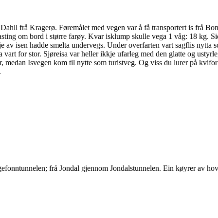
Dahll frå Kragerø. Føremålet med vegen var å få transportert is frå Bo
asting om bord i større farøy. Kvar isklump skulle vega 1 våg: 18 kg. S
je av isen hadde smelta undervegs. Under overfarten vart sagflis nytta s
art for stor. Sjøreisa var heller ikkje ufarleg med den glatte og ustyrlege
er, medan Isvegen kom til nytte som turistveg. Og viss du lurer på kvifor
.
gefonntunnelen; frå Jondal gjennom Jondalstunnelen. Ein køyrer av ho