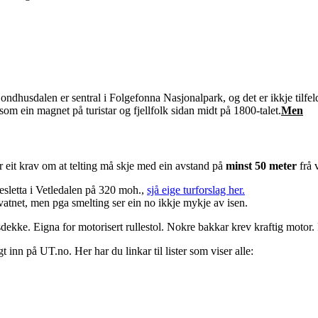
dhusdalen er sentral i Folgefonna Nasjonalpark, og det er ikkje tilfel
m ein magnet på turistar og fjellfolk sidan midt på 1800-talet.
Men
 eit krav om at telting må skje med ein avstand på
minst 50 meter
frå 
enesletta i Vetledalen på 320 moh.,
sjå eige turforslag her.
vatnet, men pga smelting ser ein no ikkje mykje av isen.
ekke. Eigna for motorisert rullestol. Nokre bakkar krev kraftig motor. F
 inn på UT.no. Her har du linkar til lister som viser alle: