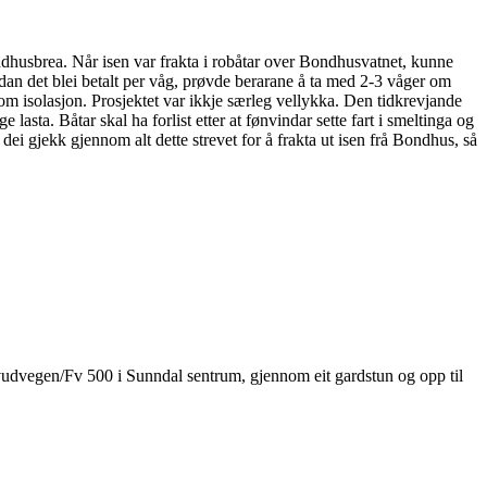
ndhusbrea. Når isen var frakta i robåtar over Bondhusvatnet, kunne
idan det blei betalt per våg, prøvde berarane å ta med 2-3 våger om
om isolasjon. Prosjektet var ikkje særleg vellykka. Den tidkrevjande
 lasta. Båtar skal ha forlist etter at fønvindar sette fart i smeltinga og
 dei gjekk gjennom alt dette strevet for å frakta ut isen frå Bondhus, så
vudvegen/Fv 500 i Sunndal sentrum, gjennom eit gardstun og opp til