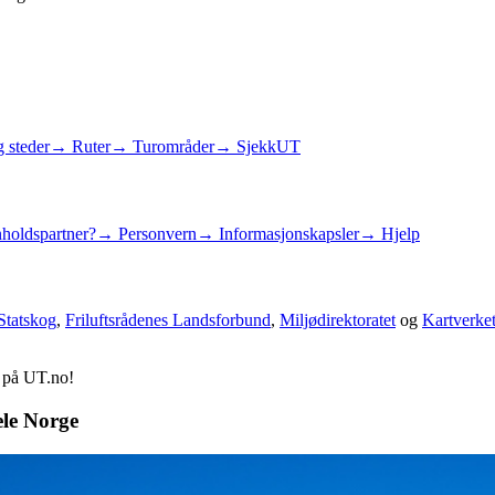
 steder
→ Ruter
→ Turområder
→ SjekkUT
holdspartner?
→ Personvern
→ Informasjonskapsler
→ Hjelp
Statskog
,
Friluftsrådenes Landsforbund
,
Miljødirektoratet
og
Kartverke
d på UT.no!
ele Norge