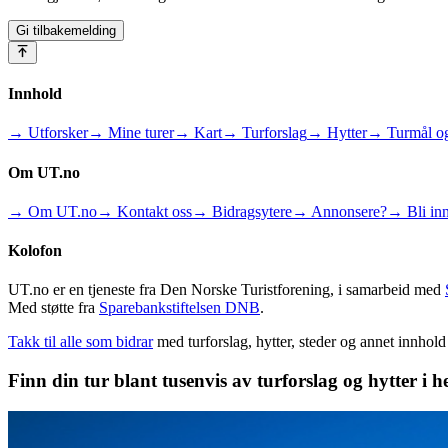
Gi tilbakemelding
Innhold
→ Utforsker
→ Mine turer
→ Kart
→ Turforslag
→ Hytter
→ Turmål og
Om UT.no
→ Om UT.no
→ Kontakt oss
→ Bidragsytere
→ Annonsere?
→ Bli inn
Kolofon
UT.no er en tjeneste fra Den Norske Turistforening, i samarbeid med
Med støtte fra
Sparebankstiftelsen DNB
.
Takk til alle som bidrar
med turforslag, hytter, steder og annet innhol
Finn din tur blant tusenvis av turforslag og hytter i h