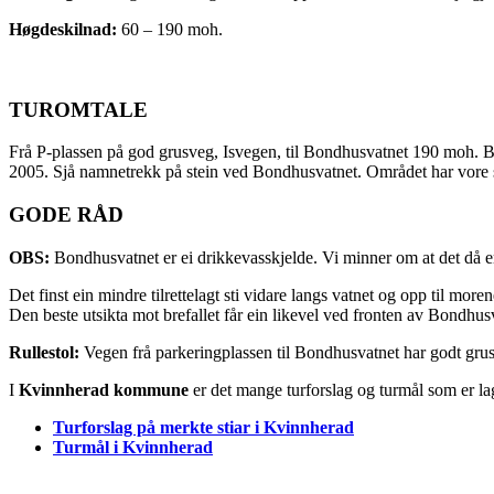
Høgdeskilnad:
60 – 190 moh.
TUROMTALE
Frå P-plassen på god grusveg, Isvegen, til Bondhusvatnet 190 moh. Bon
2005. Sjå namnetrekk på stein ved Bondhusvatnet. Området har vore so
GODE RÅD
OBS:
Bondhusvatnet er ei drikkevasskjelde. Vi minner om at det då er
Det finst ein mindre tilrettelagt sti vidare langs vatnet og opp til mor
Den beste utsikta mot brefallet får ein likevel ved fronten av Bondhus
Rullestol:
Vegen frå parkeringplassen til Bondhusvatnet har godt grusd
I
Kvinnherad kommune
er det mange turforslag og turmål som er lagt
Turforslag på merkte stiar i Kvinnherad
Turmål i Kvinnherad