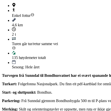
Enkel
fottur
4,6 km
2 t
Turen går tur/retur samme vei
135
høydemeter totalt
Sesong: Hele året
Turvegen frå Sunndal til Bondhusvatnet har ei svært spanande his
Turkart:
Folgefonna Nasjonalpark. Du finn eit pdf-kartblad for område
Start- og sluttpunkt:
Bondhus.
Parkering:
Frå Sunndal gjennom Bondhusbygda 500 m til P-plass ved
Merking:
Skilt og orienteringstavler er oppsette, men ruta er ikkje 