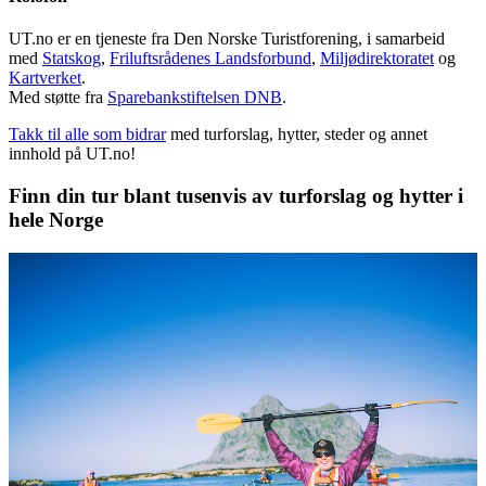
UT.no er en tjeneste fra Den Norske Turistforening, i samarbeid
med
Statskog
,
Friluftsrådenes Landsforbund
,
Miljødirektoratet
og
Kartverket
.
Med støtte fra
Sparebankstiftelsen DNB
.
Takk til alle som bidrar
med turforslag, hytter, steder og annet
innhold på UT.no!
Finn din tur blant tusenvis av turforslag og hytter i
hele Norge