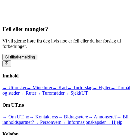
Feil eller mangler?
Vi vil gjerne høre fra deg hvis noe er feil eller du har forslag til
forbedringer.
Gi tilbakemelding
Innhold
→ Utforsker
→ Mine turer
→ Kart
→ Turforslag
→ Hytter
→ Turmål
og steder
→ Ruter
→ Turområder
→ SjekkUT
Om UT.no
→ Om UT.no
→ Kontakt oss
→ Bidragsytere
→ Annonsere?
→ Bli
innholdspartner?
→ Personvern
→ Informasjonskapsler
→ Hjelp
Kolofon