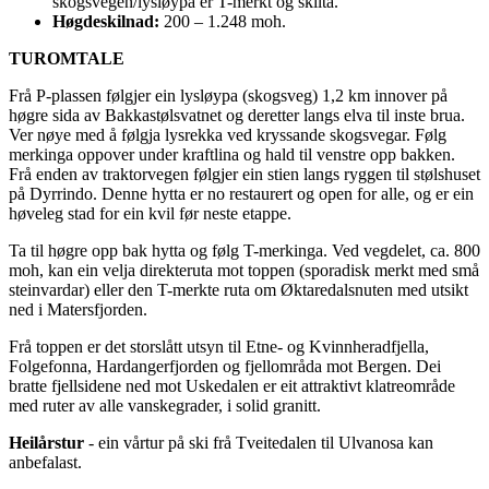
skogsvegen/lysløypa er T-merkt og skilta.
Høgdeskilnad:
200 – 1.248 moh.
TUROMTALE
Frå P-plassen følgjer ein lysløypa (skogsveg) 1,2 km innover på
høgre sida av Bakkastølsvatnet og deretter langs elva til inste brua.
Ver nøye med å følgja lysrekka ved kryssande skogsvegar. Følg
merkinga oppover under kraftlina og hald til venstre opp bakken.
Frå enden av traktorvegen følgjer ein stien langs ryggen til stølshuset
på Dyrrindo. Denne hytta er no restaurert og open for alle, og er ein
høveleg stad for ein kvil før neste etappe.
Ta til høgre opp bak hytta og følg T-merkinga. Ved vegdelet, ca. 800
moh, kan ein velja direkteruta mot toppen (sporadisk merkt med små
steinvardar) eller den T-merkte ruta om Øktaredalsnuten med utsikt
ned i Matersfjorden.
Frå toppen er det storslått utsyn til Etne- og Kvinnheradfjella,
Folgefonna, Hardangerfjorden og fjellområda mot Bergen. Dei
bratte fjellsidene ned mot Uskedalen er eit attraktivt klatreområde
med ruter av alle vanskegrader, i solid granitt.
Heilårstur
- ein vårtur på ski frå Tveitedalen til Ulvanosa kan
anbefalast.