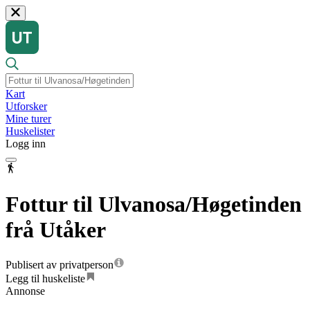
Kart
Utforsker
Mine turer
Huskelister
Logg inn
Fottur til Ulvanosa/Høgetinden
frå Utåker
Publisert av privatperson
Legg til huskeliste
Annonse