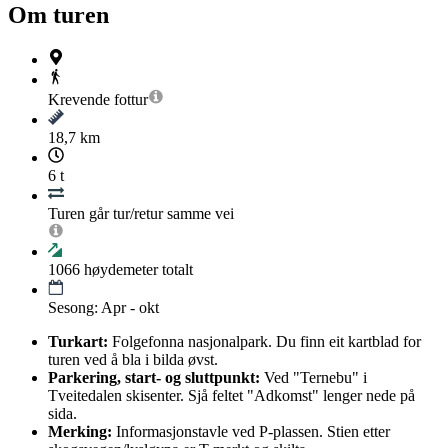
Om turen
Krevende
fottur
18,7 km
6 t
Turen går tur/retur samme vei
1066
høydemeter totalt
Sesong: Apr - okt
Turkart:
Folgefonna nasjonalpark. Du finn eit kartblad for
turen ved å bla i bilda øvst.
Parkering, start- og sluttpunkt:
Ved "Ternebu" i
Tveitedalen skisenter. Sjå feltet "Adkomst" lenger nede på
sida.
Merking:
Informasjonstavle ved P-plassen. Stien etter