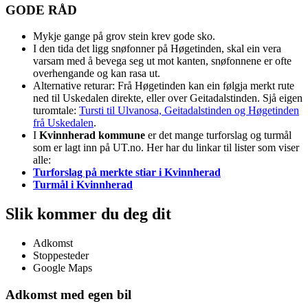
GODE RÅD
Mykje gange på grov stein krev gode sko.
I den tida det ligg snøfonner på Høgetinden, skal ein vera
varsam med å bevega seg ut mot kanten, snøfonnene er ofte
overhengande og kan rasa ut.
Alternative returar: Frå Høgetinden kan ein følgja merkt rute
ned til Uskedalen direkte, eller over Geitadalstinden. Sjå eigen
turomtale:
Tursti til Ulvanosa, Geitadalstinden og Høgetinden
frå Uskedalen
.
I
Kvinnherad kommune
er det mange turforslag og turmål
som er lagt inn på UT.no. Her har du linkar til lister som viser
alle:
Turforslag på merkte stiar i Kvinnherad
Turmål i Kvinnherad
Slik kommer du deg dit
Adkomst
Stoppesteder
Google Maps
Adkomst med egen bil