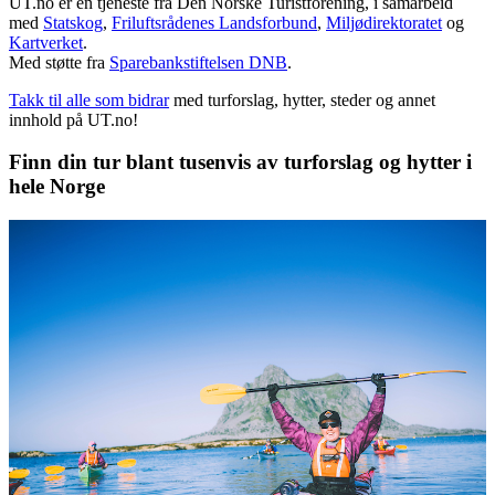
UT.no er en tjeneste fra Den Norske Turistforening, i samarbeid
med
Statskog
,
Friluftsrådenes Landsforbund
,
Miljødirektoratet
og
Kartverket
.
Med støtte fra
Sparebankstiftelsen DNB
.
Takk til alle som bidrar
med turforslag, hytter, steder og annet
innhold på UT.no!
Finn din tur blant tusenvis av turforslag og hytter i
hele Norge