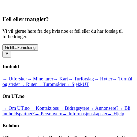
Feil eller mangler?
Vi vil gjerne høre fra deg hvis noe er feil eller du har forslag til
forbedringer.
Gi tilbakemelding
Innhold
→ Utforsker
→ Mine turer
→ Kart
→ Turforslag
→ Hytter
→ Turmål
og steder
→ Ruter
→ Turområder
→ SjekkUT
Om UT.no
→ Om UT.no
→ Kontakt oss
→ Bidragsytere
→ Annonsere?
→ Bli
innholdspartner?
→ Personvern
→ Informasjonskapsler
→ Hjelp
Kolofon