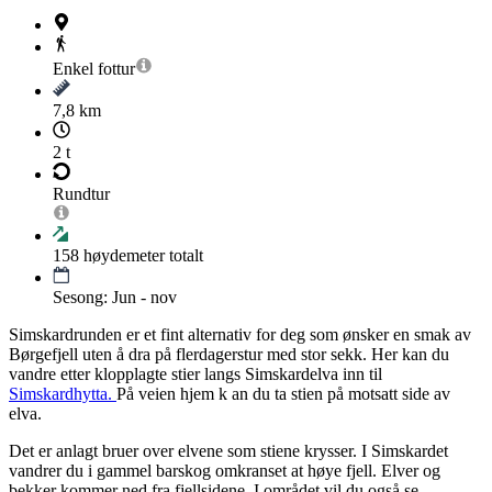
Enkel
fottur
7,8 km
2 t
Rundtur
158
høydemeter totalt
Sesong: Jun - nov
Simskardrunden er et fint alternativ for deg som ønsker en smak av
Børgefjell uten å dra på flerdagerstur med stor sekk. Her kan du
vandre etter klopplagte stier langs Simskardelva inn til
Simskardhytta.
På veien hjem k an du ta stien på motsatt side av
elva.
Det er anlagt bruer over elvene som stiene krysser. I Simskardet
vandrer du i gammel barskog omkranset at høye fjell. Elver og
bekker kommer ned fra fjellsidene. I området vil du også se