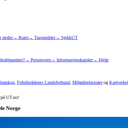
 steder
→ Ruter
→ Turområder
→ SjekkUT
holdspartner?
→ Personvern
→ Informasjonskapsler
→ Hjelp
Statskog
,
Friluftsrådenes Landsforbund
,
Miljødirektoratet
og
Kartverke
d på UT.no!
ele Norge