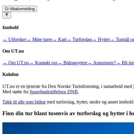
Gi tilbakemelding
Innhold
→ Utforsker
→ Mine turer
→ Kart
→ Turforslag
→ Hytter
→ Turmål og
Om UT.no
→ Om UT.no
→ Kontakt oss
→ Bidragsytere
→ Annonsere?
→ Bli inn
Kolofon
UT.no er en tjeneste fra Den Norske Turistforening, i samarbeid med
Med støtte fra
Sparebankstiftelsen DNB
.
Takk til alle som bidrar
med turforslag, hytter, steder og annet innhol
Finn din tur blant tusenvis av turforslag og hytter i h