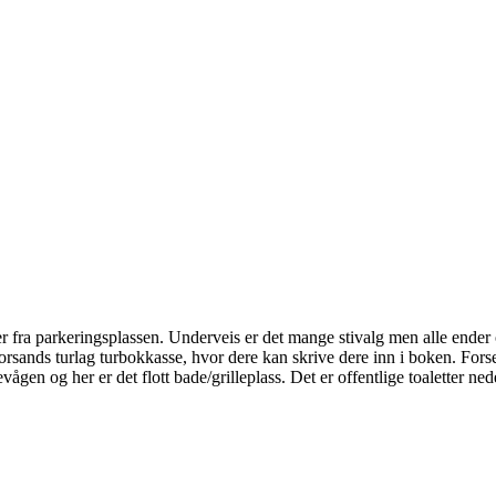
er fra parkeringsplassen. Underveis er det mange stivalg men alle ender 
 Forsands turlag turbokkasse, hvor dere kan skrive dere inn i boken. For
vågen og her er det flott bade/grilleplass. Det er offentlige toaletter n