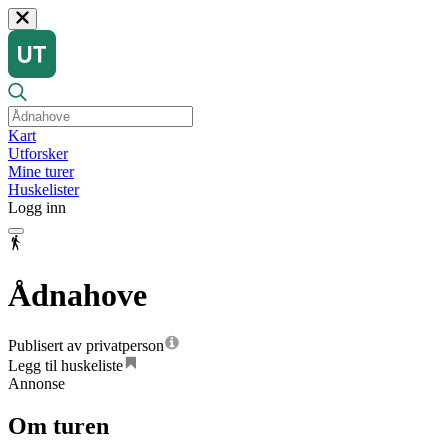
Kart
Utforsker
Mine turer
Huskelister
Logg inn
Ådnahove
Publisert av privatperson
Legg til huskeliste
Annonse
Om turen