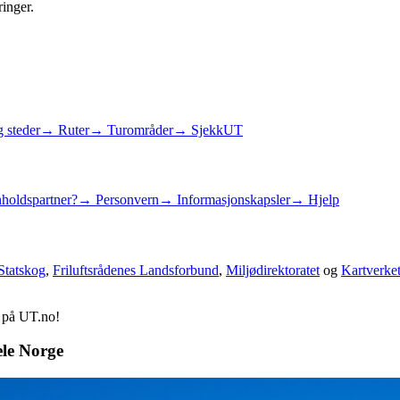
ringer.
 steder
→ Ruter
→ Turområder
→ SjekkUT
holdspartner?
→ Personvern
→ Informasjonskapsler
→ Hjelp
Statskog
,
Friluftsrådenes Landsforbund
,
Miljødirektoratet
og
Kartverke
d på UT.no!
ele Norge