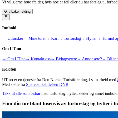
Vi vil gjerne høre fra deg hvis noe er feil eller du har forslag til forbed
Gi tilbakemelding
Innhold
→ Utforsker
→ Mine turer
→ Kart
→ Turforslag
→ Hytter
→ Turmål og
Om UT.no
→ Om UT.no
→ Kontakt oss
→ Bidragsytere
→ Annonsere?
→ Bli inn
Kolofon
UT.no er en tjeneste fra Den Norske Turistforening, i samarbeid med
Med støtte fra
Sparebankstiftelsen DNB
.
Takk til alle som bidrar
med turforslag, hytter, steder og annet innhol
Finn din tur blant tusenvis av turforslag og hytter i h