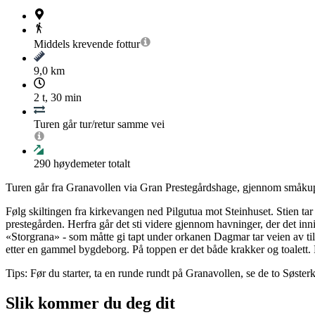
Middels krevende
fottur
9,0 km
2 t, 30 min
Turen går tur/retur samme vei
290
høydemeter totalt
Turen går fra Granavollen via Gran Prestegårdshage, gjennom småkupert
Følg skiltingen fra kirkevangen ned Pilgutua mot Steinhuset. Stien ta
prestegården. Herfra går det sti videre gjennom havninger, der det inn
«Storgrana» - som måtte gi tapt under orkanen Dagmar tar veien av til h
etter en gammel bygdeborg. På toppen er det både krakker og toalett. Fr
Tips: Før du starter, ta en runde rundt på Granavollen, se de to Søster
Slik kommer du deg dit