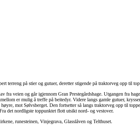
 terreng på stier og gutuer, deretter stigende på traktorveg opp til to
r av fra veien og går igjennom Gran Prestegårdshage. Utgangen fra hagen 
imellom er mulig å treffe på beitedyr. Videre langs gamle gutuer, kryss
øyre, mot Sølvsberget. Den fortsetter så langs traktorveg opp til toppen
a det nordligste toppunktet flott utsikt nord- og vestover.
kirkene, runesteinen, Vinjegrava, Glasslåven og Telthuset.