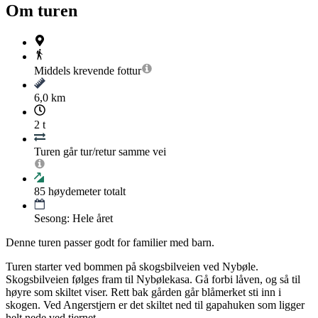
Om turen
Middels krevende
fottur
6,0 km
2 t
Turen går tur/retur samme vei
85
høydemeter totalt
Sesong: Hele året
Denne turen passer godt for familier med barn.
Turen starter ved bommen på skogsbilveien ved Nybøle.
Skogsbilveien følges fram til Nybølekasa. Gå forbi låven, og så til
høyre som skiltet viser. Rett bak gården går blåmerket sti inn i
skogen. Ved Angerstjern er det skiltet ned til gapahuken som ligger
helt nede ved tjernet.