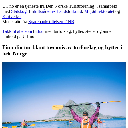
UT.no er en tjeneste fra Den Norske Turistforening, i samarbeid
med
Statskog
,
Friluftsrådenes Landsforbund
,
Miljødirektoratet
og
Kartverket
.
Med støtte fra
Sparebankstiftelsen DNB
.
Takk til alle som bidrar
med turforslag, hytter, steder og annet
innhold på UT.no!
Finn din tur blant tusenvis av turforslag og hytter i
hele Norge