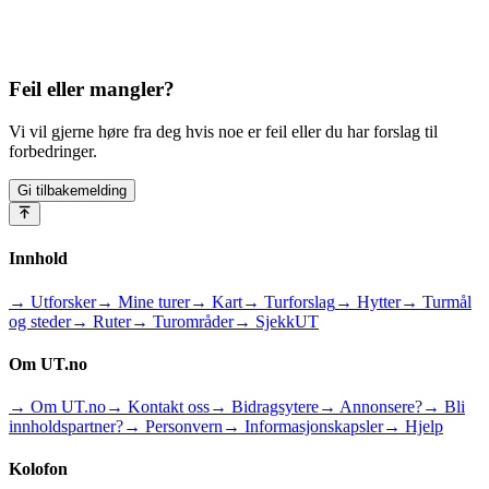
Feil eller mangler?
Vi vil gjerne høre fra deg hvis noe er feil eller du har forslag til
forbedringer.
Gi tilbakemelding
Innhold
→ Utforsker
→ Mine turer
→ Kart
→ Turforslag
→ Hytter
→ Turmål
og steder
→ Ruter
→ Turområder
→ SjekkUT
Om UT.no
→ Om UT.no
→ Kontakt oss
→ Bidragsytere
→ Annonsere?
→ Bli
innholdspartner?
→ Personvern
→ Informasjonskapsler
→ Hjelp
Kolofon