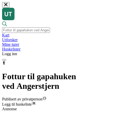
Kart
Utforsker
Mine turer
Huskelister
Logg inn
Fottur til gapahuken
ved Angerstjern
Publisert av privatperson
Legg til huskeliste
Annonse