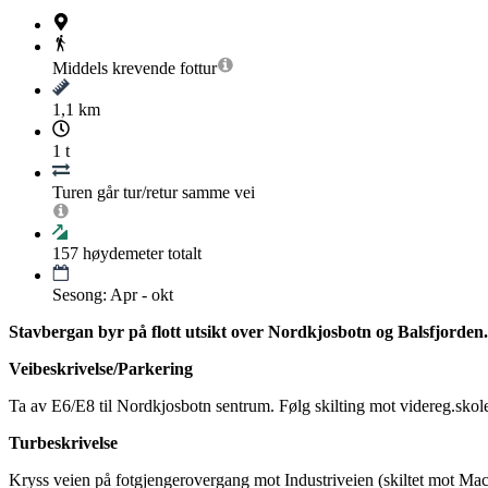
Middels krevende
fottur
1,1 km
1 t
Turen går tur/retur samme vei
157
høydemeter totalt
Sesong: Apr - okt
Stavbergan byr på flott utsikt over Nordkjosbotn og Balsfjorden
Veibeskrivelse/Parkering
Ta av E6/E8 til Nordkjosbotn sentrum. Følg skilting mot videreg.skole
Turbeskrivelse
Kryss veien på fotgjengerovergang mot Industriveien (skiltet mot Mack