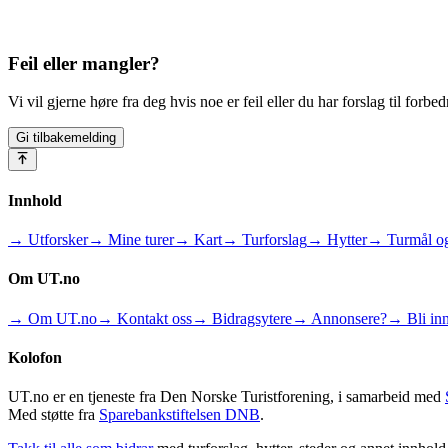
Feil eller mangler?
Vi vil gjerne høre fra deg hvis noe er feil eller du har forslag til forbed
Gi tilbakemelding
Innhold
→ Utforsker
→ Mine turer
→ Kart
→ Turforslag
→ Hytter
→ Turmål og
Om UT.no
→ Om UT.no
→ Kontakt oss
→ Bidragsytere
→ Annonsere?
→ Bli inn
Kolofon
UT.no er en tjeneste fra Den Norske Turistforening, i samarbeid med
Med støtte fra
Sparebankstiftelsen DNB
.