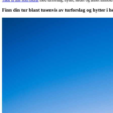
Takk til alle som bidrar
med turforslag, hytter, steder og annet innhol
Finn din tur blant tusenvis av turforslag og hytter i h