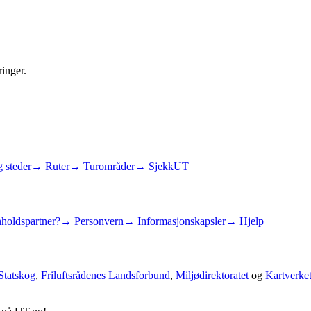
ringer.
 steder
→ Ruter
→ Turområder
→ SjekkUT
holdspartner?
→ Personvern
→ Informasjonskapsler
→ Hjelp
Statskog
,
Friluftsrådenes Landsforbund
,
Miljødirektoratet
og
Kartverke