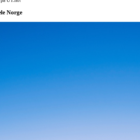
d på UT.no!
ele Norge