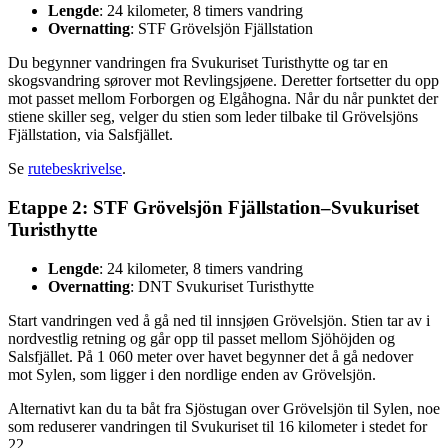
Lengde
: 24 kilometer, 8 timers vandring
Overnatting
: STF Grövelsjön Fjällstation
Du begynner vandringen fra Svukuriset Turisthytte og tar en
skogsvandring sørover mot Revlingsjøene. Deretter fortsetter du opp
mot passet mellom Forborgen og Elgåhogna. Når du når punktet der
stiene skiller seg, velger du stien som leder tilbake til Grövelsjöns
Fjällstation, via Salsfjället.
Se
rutebeskrivelse
.
Etappe 2: STF Grövelsjön Fjällstation–Svukuriset
Turisthytte
Lengde
: 24 kilometer, 8 timers vandring
Overnatting
: DNT Svukuriset Turisthytte
Start vandringen ved å gå ned til innsjøen Grövelsjön. Stien tar av i
nordvestlig retning og går opp til passet mellom Sjöhöjden og
Salsfjället. På 1 060 meter over havet begynner det å gå nedover
mot Sylen, som ligger i den nordlige enden av Grövelsjön.
Alternativt kan du ta båt fra Sjöstugan over Grövelsjön til Sylen, noe
som reduserer vandringen til Svukuriset til 16 kilometer i stedet for
22.