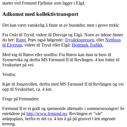
starter ved Femund Fjellstue som ligger i Elgå.
Adkomst med kollektivtransport
Det kan være vanskelig å finne ut av busstider, men i grove trekk:
Fra Oslo til Trysil, videre til Drevsjø og Elgå. Noen av tidene finner
du her:
Ruter.
Prøv også følgende:
Trysilekspressen
, eller
Nettbuss
til Elverum
, videre til Trysil eller Elgå:
Hedmark Trafikk
.
Med tog til Røros eller nordfra: Fra Røros kan man ta buss til
Synnervika og derfra MS Fæmund II til Revlingen. 4 km fottur til
Svukuriset på vei.
Vestfra:
Kjør til Jonasvollen, derfra med MS Fæmund II til Revlingen og vei
opp til Svukuriset, ca. 4 km.
Ferge på Femunden:
Fæmund II er et godt og spennende alternativ i sommersesongen! Se
rutetidene på
http://www.femund.no
. Revlingen er "vår"
anløpsplass, herfra er det ca. 4 km å gå på grusvei i lett stigende
terreng.