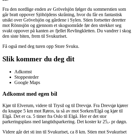
Fra den nordlige enden av Grövelsjön følger du sommerstien som
går bratt oppover Sjöhöjdens skråning, hvor du får en fantastisk
utsikt over Grövelsjön og gårdene i Sylen. Stien fortsetter deretter
mot Rönnsjön og gjennom et skogsområde før den strekker seg
svakt oppover på kanten av fjellet Revlingkletten. Du vandrer i skog
den siste biten, frem til Svukuriset.
Få også med deg turen opp Store Svuku.
Slik kommer du deg dit
Adkomst
Stoppesteder
Google Maps
Adkomst med egen bil
Kjør til Elverum, videre til Trysil og til Drevsjø. Fra Drevsjø kjører
du knappe 5 km mot Røros, ta så av mot Sorken/Elgå og kjør til
Elgå. Det er ca. 5 timer fra Oslo til Elgå. Her er det stor
parkeringsplass med langtidsparkering. Det koster kr 25,- pr døgn.
Videre går det sti inn til Svukuriset, ca 8 km. Stien mot Svukuriset