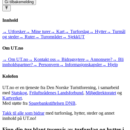
Gi tilbakemelding
Innhold
→ Utforsker
→ Mine turer
→ Kart
→ Turforslag
→ Hytter
→ Turmål
og steder
→ Ruter
→ Turområder
→ SjekkUT
Om UT.no
→ Om UT.no
→ Kontakt oss
→ Bidragsytere
→ Annonsere?
→ Bli
innholdspartner?
→ Personvern
→ Informasjonskapsler
→ Hjelp
Kolofon
UT.no er en tjeneste fra Den Norske Turistforening, i samarbeid
med
Statskog
,
Friluftsrådenes Landsforbund
,
Miljødirektoratet
og
Kartverket
.
Med støtte fra
Sparebankstiftelsen DNB
.
Takk til alle som bidrar
med turforslag, hytter, steder og annet
innhold på UT.no!
Finn din tur blant tusenvis av turforslag og hytter i