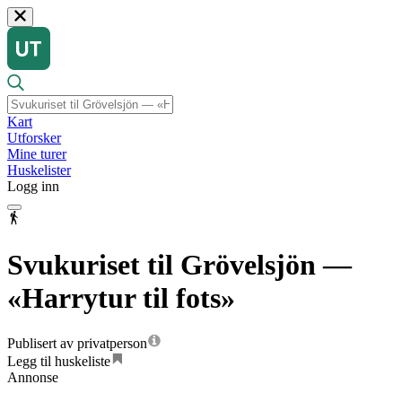
Kart
Utforsker
Mine turer
Huskelister
Logg inn
Svukuriset til Grövelsjön —
«Harrytur til fots»
Publisert av privatperson
Legg til huskeliste
Annonse