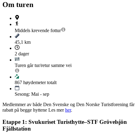
Om turen
Middels krevende
fottur
45,1 km
2 dager
Turen går tur/retur samme vei
867
høydemeter totalt
Sesong: Mai - sep
Medlemmer av både Den Svenske og Den Norske Turistforening får
rabatt på begge hyttene Les mer
her
.
Etappe 1: Svukuriset Turisthytte–STF Grövelsjön
Fjällstation