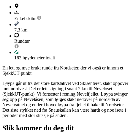
Enkel
skitur
7,3 km
Rundtur
162
høydemeter totalt
En lett og mye brukt runde fra Nordseter, der vi også er innom et
SjekkUT-punkt.
Løypa går ut fra det store kartstativet ved Skisenteret, slakt oppover
mot nordvest. Det er lett stigning i snaut 2 km til Neveloset
(SjekkUT-punkt). Vi fortsetter i retning Nevelfjellet. Løypa svinger
seg opp på Nevelåsen, som følges slakt nedover på nordsida av
Nevelvatnet og ender i hovedløypa fra fjellet tilbake til Nordseter.
Det siste stykket ned fra Snauskallen kan være hardt og noe isete i
perioder med stor slitasje på snøen.
Slik kommer du deg dit