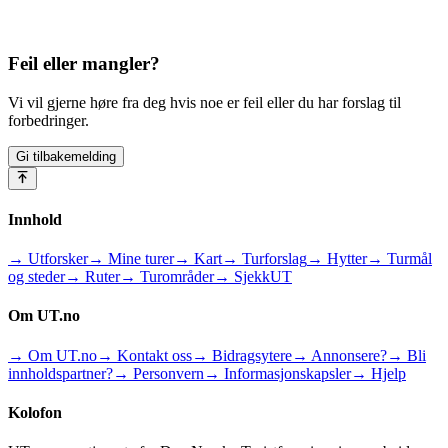
Feil eller mangler?
Vi vil gjerne høre fra deg hvis noe er feil eller du har forslag til
forbedringer.
Gi tilbakemelding
Innhold
→ Utforsker
→ Mine turer
→ Kart
→ Turforslag
→ Hytter
→ Turmål
og steder
→ Ruter
→ Turområder
→ SjekkUT
Om UT.no
→ Om UT.no
→ Kontakt oss
→ Bidragsytere
→ Annonsere?
→ Bli
innholdspartner?
→ Personvern
→ Informasjonskapsler
→ Hjelp
Kolofon