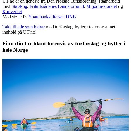
UT.no er en tjeneste fra Den Norske Turistforening, i samarbeid
med
Statskog
,
Friluftsrådenes Landsforbund
,
Miljødirektoratet
og
Kartverket
.
Med støtte fra
Sparebankstiftelsen DNB
.
Takk til alle som bidrar
med turforslag, hytter, steder og annet
innhold på UT.no!
Finn din tur blant tusenvis av turforslag og hytter i
hele Norge