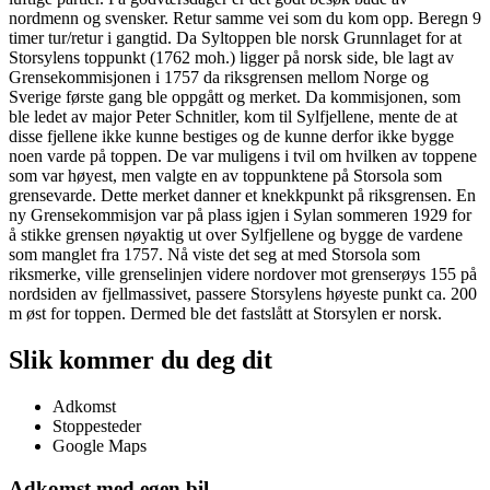
nordmenn og svensker. Retur samme vei som du kom opp. Beregn 9
timer tur/retur i gangtid. Da Syltoppen ble norsk Grunnlaget for at
Storsylens toppunkt (1762 moh.) ligger på norsk side, ble lagt av
Grensekommisjonen i 1757 da riksgrensen mellom Norge og
Sverige første gang ble oppgått og merket. Da kommisjonen, som
ble ledet av major Peter Schnitler, kom til Sylfjellene, mente de at
disse fjellene ikke kunne bestiges og de kunne derfor ikke bygge
noen varde på toppen. De var muligens i tvil om hvilken av toppene
som var høyest, men valgte en av toppunktene på Storsola som
grensevarde. Dette merket danner et knekkpunkt på riksgrensen. En
ny Grensekommisjon var på plass igjen i Sylan sommeren 1929 for
å stikke grensen nøyaktig ut over Sylfjellene og bygge de vardene
som manglet fra 1757. Nå viste det seg at med Storsola som
riksmerke, ville grenselinjen videre nordover mot grenserøys 155 på
nordsiden av fjellmassivet, passere Storsylens høyeste punkt ca. 200
m øst for toppen. Dermed ble det fastslått at Storsylen er norsk.
Slik kommer du deg dit
Adkomst
Stoppesteder
Google Maps
Adkomst med egen bil