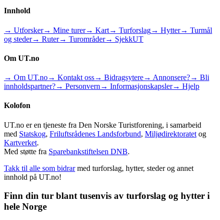
Innhold
→ Utforsker
→ Mine turer
→ Kart
→ Turforslag
→ Hytter
→ Turmål
og steder
→ Ruter
→ Turområder
→ SjekkUT
Om UT.no
→ Om UT.no
→ Kontakt oss
→ Bidragsytere
→ Annonsere?
→ Bli
innholdspartner?
→ Personvern
→ Informasjonskapsler
→ Hjelp
Kolofon
UT.no er en tjeneste fra Den Norske Turistforening, i samarbeid
med
Statskog
,
Friluftsrådenes Landsforbund
,
Miljødirektoratet
og
Kartverket
.
Med støtte fra
Sparebankstiftelsen DNB
.
Takk til alle som bidrar
med turforslag, hytter, steder og annet
innhold på UT.no!
Finn din tur blant tusenvis av turforslag og hytter i
hele Norge