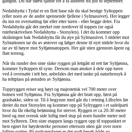
gangtid. Du har størst sjanse for å få audiens fra juli til september.
Nedalshytta i Tydal er en flott base når du skal bestige Syltoppen
(eller noen av de andre spennende fjellene i Sylmassivet). Her legger
du inn en overnatting før eller etter turen - eller begge deler. Fra
Nedalshytta går det merket rute nordover til toppen (se også
rutebeskrivelsen Nedalshytta - Storsylen). I det du kommer opp
skråningen bak Nedalshytta får du øye på Sylmassivet. I stidelet mot
Sylstationen tar du av østover og følger denne til nytt stidele hvor du
tar av til høyre mot Syltjønnatoppen. Her går stien gjennom åpent og
flatt terreng.
Når du runder den siste slake ryggen på lettgått sti rett før Syltjønna,
kommer Syltoppen til syne. Dersom man ønsker å dele opp turen
ved å overnatte i telt her, anbefales det med tanke på naturhensyk å
ha telttplass på østsiden av Syltjønna.
Toppryggen reiser seg høyt og majestetisk vel 700 meter over
botnen ved Syltjønna. Fra Syltjønna går det bratt opp, først på
grasbakke, siden ur. Til å begynne med går du i retning Lillsylen før
dreier du mot Storsylen og kommer opp på Sylryggen i et sadelparti
hvor du får rikelig belønning for strevet. Ryggen er ca 20-30 meter
bred og mot svensk side luftig med stup på noen hundre meter ned
mot Sylbreen. Den siste etappen langs ryggen opp til toppunktet er
best egnet for høydesterke personer ettersom stien går over noen
luftige partier. På godværsdager er det godt besøk både av