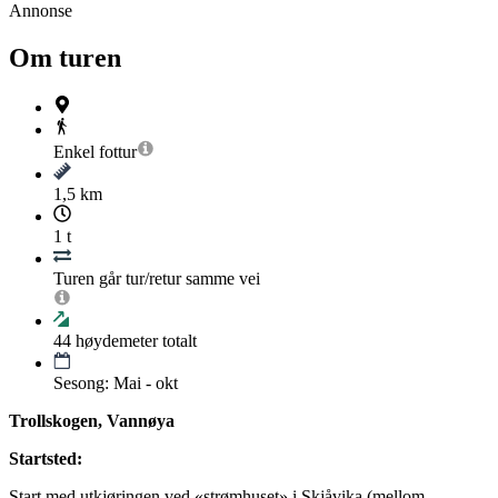
Annonse
Om turen
Enkel
fottur
1,5 km
1 t
Turen går tur/retur samme vei
44
høydemeter totalt
Sesong: Mai - okt
Trollskogen, Vannøya
Startsted:
Start med utkjøringen ved «strømhuset» i Skjåvika (mellom