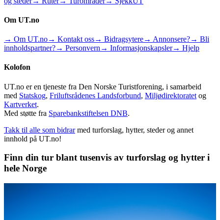
og steder
→ Ruter
→ Turområder
→ SjekkUT
Om UT.no
→ Om UT.no
→ Kontakt oss
→ Bidragsytere
→ Annonsere?
→ Bli
innholdspartner?
→ Personvern
→ Informasjonskapsler
→ Hjelp
Kolofon
UT.no er en tjeneste fra Den Norske Turistforening, i samarbeid
med
Statskog
,
Friluftsrådenes Landsforbund
,
Miljødirektoratet
og
Kartverket
.
Med støtte fra
Sparebankstiftelsen DNB
.
Takk til alle som bidrar
med turforslag, hytter, steder og annet
innhold på UT.no!
Finn din tur blant tusenvis av turforslag og hytter i
hele Norge