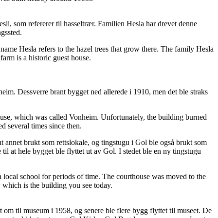
sli, som refererer til hasseltrær. Familien Hesla har drevet denne
ngssted.
 name Hesla refers to the hazel trees that grow there. The family Hesla
arm is a historic guest house.
eim. Dessverre brant bygget ned allerede i 1910, men det ble straks
use, which was called Vonheim. Unfortunately, the building burned
 several times since then.
 annet brukt som rettslokale, og tingstugu i Gol ble også brukt som
l at hele bygget ble flyttet ut av Gol. I stedet ble en ny tingstugu
 local school for periods of time. The courthouse was moved to the
 which is the building you see today.
m til museum i 1958, og senere ble flere bygg flyttet til museet. De