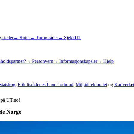
 steder
→ Ruter
→ Turområder
→ SjekkUT
holdspartner?
→ Personvern
→ Informasjonskapsler
→ Hjelp
Statskog
,
Friluftsrådenes Landsforbund
,
Miljødirektoratet
og
Kartverke
d på UT.no!
ele Norge