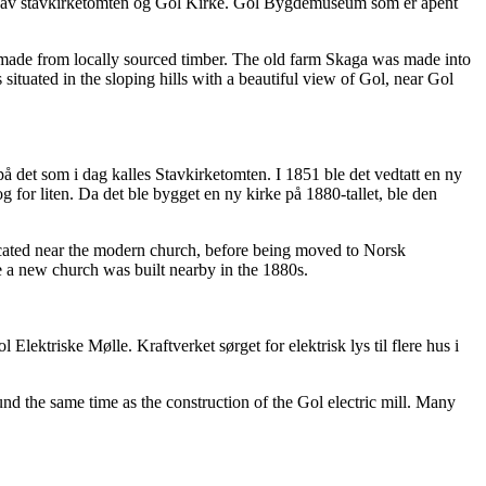
heten av stavkirketomten og Gol Kirke. Gol Bygdemuseum som er åpent
e made from locally sourced timber. The old farm Skaga was made into
tuated in the sloping hills with a beautiful view of Gol, near Gol
å det som i dag kalles Stavkirketomten. I 1851 ble det vedtatt en ny
for liten. Da det ble bygget en ny kirke på 1880-tallet, ble den
located near the modern church, before being moved to Norsk
e a new church was built nearby in the 1880s.
ktriske Mølle. Kraftverket sørget for elektrisk lys til flere hus i
d the same time as the construction of the Gol electric mill. Many