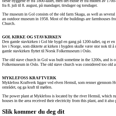
fleste byggene er fra 1800-tallet, men det eldste er fra midten av 17
fra 8. juli til 8. august, på mandager, tirsdager og torsdager.
The museum in Gol consists of the old farm Skaga, as well as several
an outdoor museum in 1958. Most of the buildings are farmhouses from 
Church.
GOL KIRKE OG STAVKIRKEN
Den gamle stavkirken i Gol ble bygd en gang på 1200-tallet, og er en 
lov i Norge, som dikterte at kirken i bygden skulle være stor nok til
gamle stavkirken flyttet til Norsk Folkemuseum i Oslo.
The old stave church in Gol was built sometime in the 1200s, and is 
Folkemuseum in Oslo. The old stave church was considered too old and
MYKLEFOSS KRAFTVERK
Myklefoss Kraftverk ligger ved elven Hemsil, som renner gjennom Hemse
området, og ga kraft til møllen.
The power plant at Myklefoss is located by the river Hemsil, which r
houses in the area received their electricity from this plant, and it also
Slik kommer du deg dit