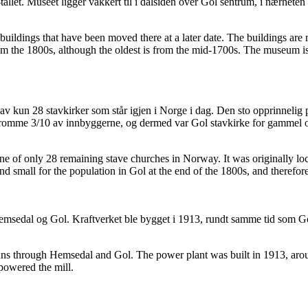
00-tallet. Museet ligger vakkert til i dalsiden over Gol sentrum, i nær
 buildings that have been moved there at a later date. The buildings ar
the 1800s, although the oldest is from the mid-1700s. The museum is si
av kun 28 stavkirker som står igjen i Norge i dag. Den sto opprinnelig p
 å romme 3/10 av innbyggerne, og dermed var Gol stavkirke for gammel og 
one of only 28 remaining stave churches in Norway. It was originally 
 small for the population in Gol at the end of the 1800s, and therefor
dal og Gol. Kraftverket ble bygget i 1913, rundt samme tid som Gol Ele
uns through Hemsedal and Gol. The power plant was built in 1913, aroun
 powered the mill.