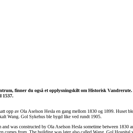
entrum, finner du også et opplysningskilt om Historisk Vandrerute
l 1537.
satt opp av Ola Aselson Hesla en gang mellom 1830 og 1899. Huset ble 
kalt Wang. Gol Sykehus ble bygd like ved rundt 1905.
 and was constructed by Ola Aselson Hesla sometime between 1830 and 
n comes from. The building was later also called Wang. Gol Hospital 