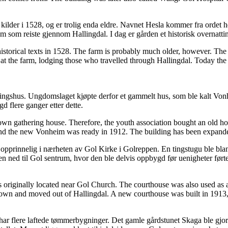
 kilder i 1528, og er trolig enda eldre. Navnet Hesla kommer fra ordet he
m som reiste gjennom Hallingdal. I dag er gården et historisk overnatti
historical texts in 1528. The farm is probably much older, however. The
at the farm, lodging those who travelled through Hallingdal. Today the f
ingshus. Ungdomslaget kjøpte derfor et gammelt hus, som ble kalt Vonh
d flere ganger etter dette.
n gathering house. Therefore, the youth association bought an old ho
nd the new Vonheim was ready in 1912. The building has been expanded
pprinnelig i nærheten av Gol Kirke i Golreppen. En tingstugu ble blant
 ned til Gol sentrum, hvor den ble delvis oppbygd før uenigheter førte ti
originally located near Gol Church. The courthouse was also used as a
 down and moved out of Hallingdal. A new courthouse was built in 1913,
flere laftede tømmerbygninger. Det gamle gårdstunet Skaga ble gjort o