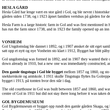
HESLA GÅRD
Hesla Gård har lenge vært en stor gård i Gol, og ble nevnt i historiske
gården siden 1738, og i 1923 åpnet familien vertshus på gården for de
Hesla Farm is a large historic farm in Gol and was first mentioned in 
has run the farm since 1738, and in 1923 the family opened up an inn 
VONHEIM
Gol Ungdomslag ble dannet i 1892, og i 1907 ønsket de sitt eget saml
satt opp et nytt og nye Vonheim sto klart i 1912, Bygget har blitt påbyg
Gol ungdomslag was formed in 1892, and in 1907 they wanted their ow
down already in 1910, but a new one was immediately constructed, a
Den gamle tingstugu i Gol ble bygget
mellom 1857 og 1860, og sto o
snekkerskole og amtskole. I 1911 skulle Tingstugu flyttes fra Golreppen
bygget i 1913, på tomten hvor den står i dag.
The old courthouse in Gol was built between 1857 and 1860, and was 
centre of Gol in 1911 but did not stay there long before it was taken
GOL BYGDEMUSEUM
Gol Bygdemuseum er bygget opp rundt den gamle gården Skaga, og har 