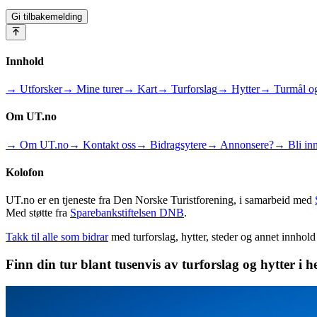
Gi tilbakemelding
Innhold
→ Utforsker
→ Mine turer
→ Kart
→ Turforslag
→ Hytter
→ Turmål og
Om UT.no
→ Om UT.no
→ Kontakt oss
→ Bidragsytere
→ Annonsere?
→ Bli inn
Kolofon
UT.no er en tjeneste fra Den Norske Turistforening, i samarbeid med
Med støtte fra
Sparebankstiftelsen DNB
.
Takk til alle som bidrar
med turforslag, hytter, steder og annet innhol
Finn din tur blant tusenvis av turforslag og hytter i h