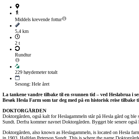
Middels krevende
fottur
5,4 km
2 t
Rundtur
229
høydemeter totalt
Sesong: Hele året
La tankene vandre tilbake til en svunnen tid – ved Heslabrua i s
Besøk Hesla Farm som tar deg med på en historisk reise tilbake ti
DOKTORGÅRDEN
Doktorgården, også kalt for Heslagammeln står på Hesla gård og ble 
Sundt. Derfra kommer navnet Doktorgården. Bygget ble senere også 
Doktorgården, also known as Heslagammeln, is located on Hesla farm
in 1903, Halfdan Peterson Sundt. This is where the name Doktorgårde