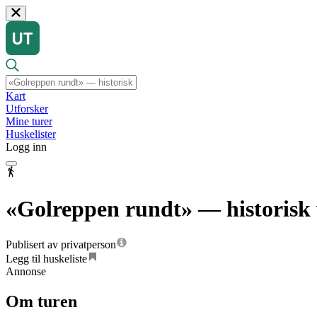
Kart
Utforsker
Mine turer
Huskelister
Logg inn
«Golreppen rundt» — historisk
Publisert av privatperson
Legg til huskeliste
Annonse
Om turen