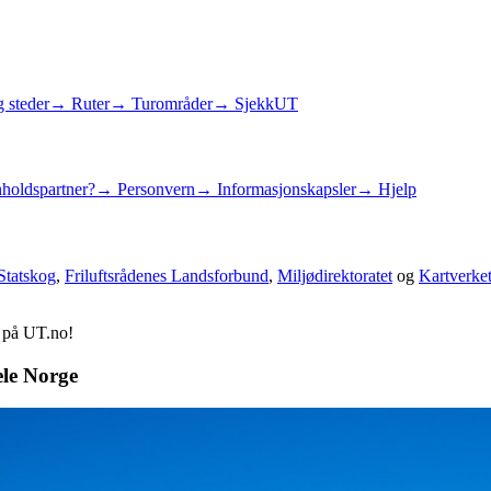
 steder
→ Ruter
→ Turområder
→ SjekkUT
holdspartner?
→ Personvern
→ Informasjonskapsler
→ Hjelp
Statskog
,
Friluftsrådenes Landsforbund
,
Miljødirektoratet
og
Kartverke
d på UT.no!
ele Norge