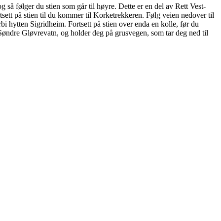
g så følger du stien som går til høyre. Dette er en del av Rett Vest-
tsett på stien til du kommer til Korketrekkeren. Følg veien nedover til
rbi hytten Sigridheim. Fortsett på stien over enda en kolle, før du
g Søndre Gløvrevatn, og holder deg på grusvegen, som tar deg ned til