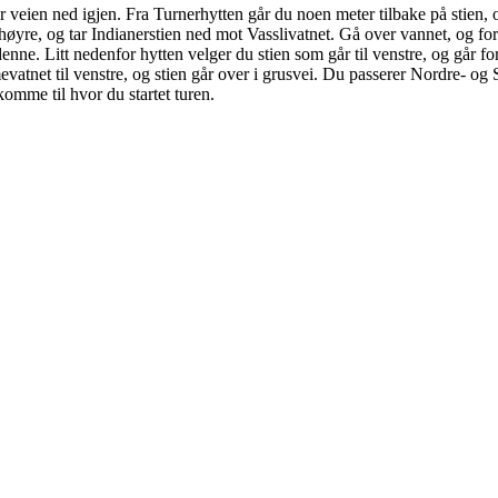
r veien ned igjen. Fra Turnerhytten går du noen meter tilbake på stien, o
 høyre, og tar Indianerstien ned mot Vasslivatnet. Gå over vannet, og for
 denne. Litt nedenfor hytten velger du stien som går til venstre, og går fo
mevatnet til venstre, og stien går over i grusvei. Du passerer Nordre- o
komme til hvor du startet turen.