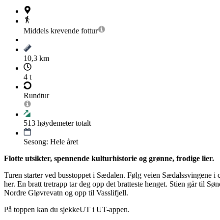
Middels krevende
fottur
10,3 km
4 t
Rundtur
513
høydemeter totalt
Sesong: Hele året
Flotte utsikter, spennende kulturhistorie og grønne, frodige lier.
Turen starter ved busstoppet i Sædalen. Følg veien Sædalssvingene i ca 
her. En bratt tretrapp tar deg opp det bratteste henget. Stien går til S
Nordre Gløvrevatn og opp til Vasslifjell.
På toppen kan du sjekkeUT i UT-appen.