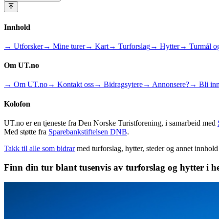
Innhold
→ Utforsker
→ Mine turer
→ Kart
→ Turforslag
→ Hytter
→ Turmål og
Om UT.no
→ Om UT.no
→ Kontakt oss
→ Bidragsytere
→ Annonsere?
→ Bli inn
Kolofon
UT.no er en tjeneste fra Den Norske Turistforening, i samarbeid med
Med støtte fra
Sparebankstiftelsen DNB
.
Takk til alle som bidrar
med turforslag, hytter, steder og annet innhol
Finn din tur blant tusenvis av turforslag og hytter i h