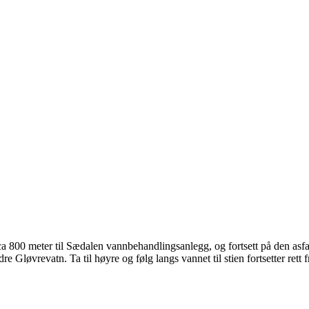
800 meter til Sædalen vannbehandlingsanlegg, og fortsett på den asfaltert
øndre Gløvrevatn. Ta til høyre og følg langs vannet til stien fortsetter r