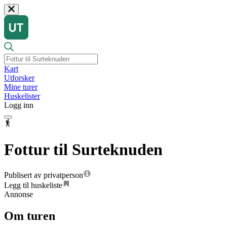
Kart
Utforsker
Mine turer
Huskelister
Logg inn
Fottur til Surteknuden
Publisert av privatperson
Legg til huskeliste
Annonse
Om turen