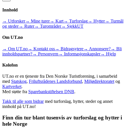
Innhold
→ Utforsker
→ Mine turer
→ Kart
→ Turforslag
→ Hytter
→ Turmål
og steder
→ Ruter
→ Turområder
→ SjekkUT
Om UT.no
→ Om UT.no
→ Kontakt oss
→ Bidragsytere
→ Annonsere?
→ Bli
innholdspartner?
→ Personvern
→ Informasjonskapsler
→ Hjelp
Kolofon
UT.no er en tjeneste fra Den Norske Turistforening, i samarbeid
med
Statskog
,
Friluftsrådenes Landsforbund
,
Miljødirektoratet
og
Kartverket
.
Med støtte fra
Sparebankstiftelsen DNB
.
Takk til alle som bidrar
med turforslag, hytter, steder og annet
innhold på UT.no!
Finn din tur blant tusenvis av turforslag og hytter i
hele Norge