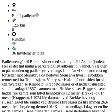
Enkel
padletur
12,5 km
0
Rundtur
36
høydemeter totalt
Padleturen går til Brekke sluser med start og mål i Asprekfjorden.
Her er det fint mulig å parkere og lett adkomst til vannet. Vi legger
ut på stranden og padler sørover langs land, før vi snur mot vest og
fortsetter mot Steinsbrua og nedover Stenselva hvor Fjellbekken
renner ned fra Trollnestjern. Vi krysser Hølen på nordsiden før vi
etterhvert kan se Krappeto. Krappeto sluser er et nedlagt slusested
som ble anlagt i 1857, sammen med Brekke sluser. Begge slusene
hadde fire kamre som løftet henholdsvis 12 meter (Brekke) og 14
meter (Krappeto). I 1924 ble dammen ved Brekke hevet og
sluseanlegget ble samlet ved Brekke i fire sluser på til sammen 26,6
meters løftehøyde og dermed ble Krappeto nedlagt. I dag ser en lite
av de gamle slusene mens den gamle slusemesterboligen ligger på