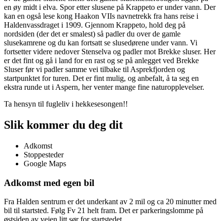
en øy midt i elva. Spor etter slusene på Krappeto er under vann. Der
kan en også lese kong Haakon VIIs navnetrekk fra hans reise i
Haldenvassdraget i 1909. Gjennom Krappeto, hold deg på
nordsiden (der det er smalest) så padler du over de gamle
slusekamrene og du kan fortsatt se slusedørene under vann. Vi
fortsetter videre nedover Stenselva og padler mot Brekke sluser. Her
er det fint og gå i land for en rast og se på anlegget ved Brekke
Sluser før vi padler samme vei tilbake til Asprekfjorden og
startpunktet for turen. Det er fint mulig, og anbefalt, å ta seg en
ekstra runde ut i Aspern, her venter mange fine naturopplevelser.
Ta hensyn til fugleliv i hekkesesongen!!
Slik kommer du deg dit
Adkomst
Stoppesteder
Google Maps
Adkomst med egen bil
Fra Halden sentrum er det underkant av 2 mil og ca 20 minutter med
bil til startsted. Følg Fv 21 helt fram. Det er parkeringslomme på
østsiden av veien litt sør for startstedet.