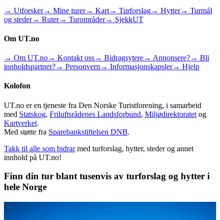
→ Utforsker
→ Mine turer
→ Kart
→ Turforslag
→ Hytter
→ Turmål
og steder
→ Ruter
→ Turområder
→ SjekkUT
Om UT.no
→ Om UT.no
→ Kontakt oss
→ Bidragsytere
→ Annonsere?
→ Bli
innholdspartner?
→ Personvern
→ Informasjonskapsler
→ Hjelp
Kolofon
UT.no er en tjeneste fra Den Norske Turistforening, i samarbeid
med
Statskog
,
Friluftsrådenes Landsforbund
,
Miljødirektoratet
og
Kartverket
.
Med støtte fra
Sparebankstiftelsen DNB
.
Takk til alle som bidrar
med turforslag, hytter, steder og annet
innhold på UT.no!
Finn din tur blant tusenvis av turforslag og hytter i
hele Norge