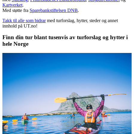
Kartverket
.
Med støtte fra
Sparebankstiftelsen DNB
.
Takk til alle som bidrar
med turforslag, hytter, steder og annet
innhold på UT.no!
Finn din tur blant tusenvis av turforslag og hytter i
hele Norge