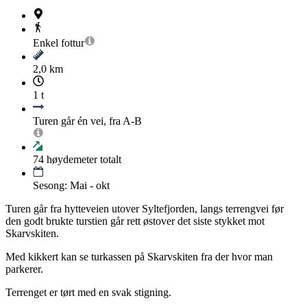
Enkel
fottur
2,0 km
1 t
Turen går én vei, fra A-B
74
høydemeter totalt
Sesong: Mai - okt
Turen går fra hytteveien utover Syltefjorden, langs terrengvei før
den godt brukte turstien går rett østover det siste stykket mot
Skarvskiten.
Med kikkert kan se turkassen på Skarvskiten fra der hvor man
parkerer.
Terrenget er tørt med en svak stigning.