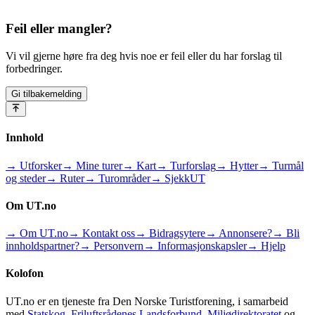
Feil eller mangler?
Vi vil gjerne høre fra deg hvis noe er feil eller du har forslag til
forbedringer.
Gi tilbakemelding
Innhold
→ Utforsker
→ Mine turer
→ Kart
→ Turforslag
→ Hytter
→ Turmål
og steder
→ Ruter
→ Turområder
→ SjekkUT
Om UT.no
→ Om UT.no
→ Kontakt oss
→ Bidragsytere
→ Annonsere?
→ Bli
innholdspartner?
→ Personvern
→ Informasjonskapsler
→ Hjelp
Kolofon
UT.no er en tjeneste fra Den Norske Turistforening, i samarbeid
med
Statskog
,
Friluftsrådenes Landsforbund
,
Miljødirektoratet
og