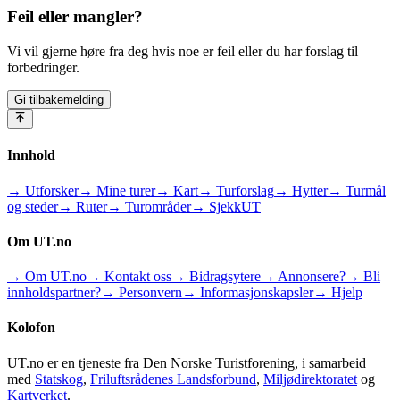
Feil eller mangler?
Vi vil gjerne høre fra deg hvis noe er feil eller du har forslag til
forbedringer.
Gi tilbakemelding
Innhold
→ Utforsker
→ Mine turer
→ Kart
→ Turforslag
→ Hytter
→ Turmål
og steder
→ Ruter
→ Turområder
→ SjekkUT
Om UT.no
→ Om UT.no
→ Kontakt oss
→ Bidragsytere
→ Annonsere?
→ Bli
innholdspartner?
→ Personvern
→ Informasjonskapsler
→ Hjelp
Kolofon
UT.no er en tjeneste fra Den Norske Turistforening, i samarbeid
med
Statskog
,
Friluftsrådenes Landsforbund
,
Miljødirektoratet
og
Kartverket
.