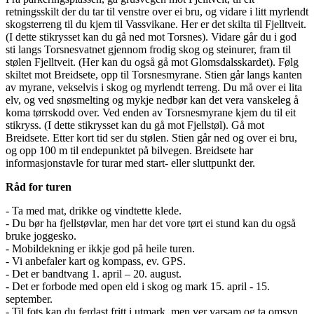
retningsskilt der du tar til venstre over ei bru, og vidare i litt myrlendt
skogsterreng til du kjem til Vassvikane. Her er det skilta til Fjelltveit.
(I dette stikrysset kan du gå ned mot Torsnes). Vidare går du i god
sti langs Torsnesvatnet gjennom frodig skog og steinurer, fram til
stølen Fjelltveit. (Her kan du også gå mot Glomsdalsskardet). Følg
skiltet mot Breidsete, opp til Torsnesmyrane. Stien går langs kanten
av myrane, vekselvis i skog og myrlendt terreng. Du må over ei lita
elv, og ved snøsmelting og mykje nedbør kan det vera vanskeleg å
koma tørrskodd over. Ved enden av Torsnesmyrane kjem du til eit
stikryss. (I dette stikrysset kan du gå mot Fjellstøl). Gå mot
Breidsete. Etter kort tid ser du stølen. Stien går ned og over ei bru,
og opp 100 m til endepunktet på bilvegen. Breidsete har
informasjonstavle for turar med start- eller sluttpunkt der.
Råd for turen
- Ta med mat, drikke og vindtette klede.
- Du bør ha fjellstøvlar, men har det vore tørt ei stund kan du også
bruke joggesko.
- Mobildekning er ikkje god på heile turen.
- Vi anbefaler kart og kompass, ev. GPS.
- Det er bandtvang 1. april – 20. august.
- Det er forbode med open eld i skog og mark 15. april - 15.
september.
- Til fots kan du ferdast fritt i utmark, men ver varsam og ta omsyn