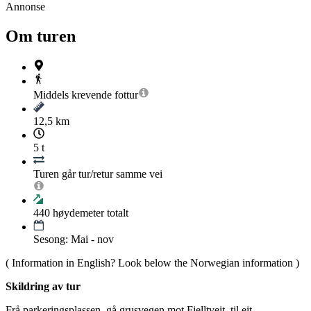
Annonse
Om turen
Middels krevende
fottur
12,5 km
5 t
Turen går tur/retur samme vei
440
høydemeter totalt
Sesong: Mai - nov
( Information in English? Look below the Norwegian information )
Skildring av tur
Frå parkeringsplassen, gå grusvegen mot Fjelltveit, til eit