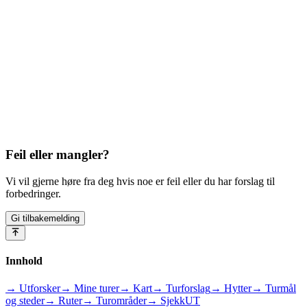
Feil eller mangler?
Vi vil gjerne høre fra deg hvis noe er feil eller du har forslag til
forbedringer.
Gi tilbakemelding
Innhold
→ Utforsker
→ Mine turer
→ Kart
→ Turforslag
→ Hytter
→ Turmål
og steder
→ Ruter
→ Turområder
→ SjekkUT