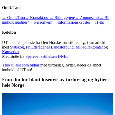
Om UT.no
→ Om UT.no
→ Kontakt oss
→ Bidragsytere
→ Annonsere?
→ Bli
innholdspartner?
→ Personvern
→ Informasjonskapsler
→ Hjelp
Kolofon
UT.no er en tjeneste fra Den Norske Turistforening, i samarbeid
med
Statskog
,
Friluftsrådenes Landsforbund
,
Miljødirektoratet
og
Kartverket
.
Med støtte fra
Sparebankstiftelsen DNB
.
Takk til alle som bidrar
med turforslag, hytter, steder og annet
innhold på UT.no!
Finn din tur blant tusenvis av turforslag og hytter i
hele Norge