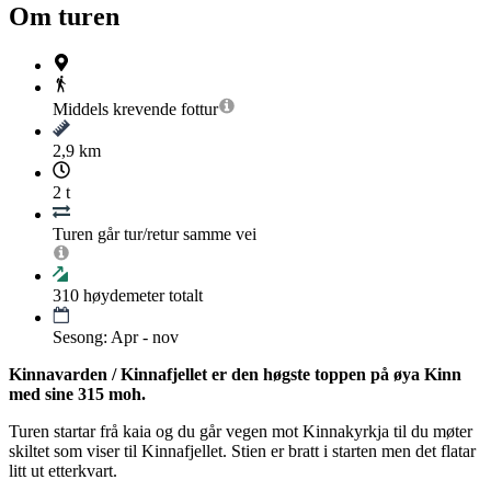
Om turen
Middels krevende
fottur
2,9 km
2 t
Turen går tur/retur samme vei
310
høydemeter totalt
Sesong: Apr - nov
Kinnavarden / Kinnafjellet er den høgste toppen på øya Kinn
med sine 315 moh.
Turen startar frå kaia og du går vegen mot Kinnakyrkja til du møter
skiltet som viser til Kinnafjellet. Stien er bratt i starten men det flatar
litt ut etterkvart.