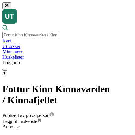
Kart
Utforsker
Mine turer
Huskelister
Logg inn
Fottur Kinn Kinnavarden
/ Kinnafjellet
Publisert av privatperson
Legg til huskeliste
Annonse