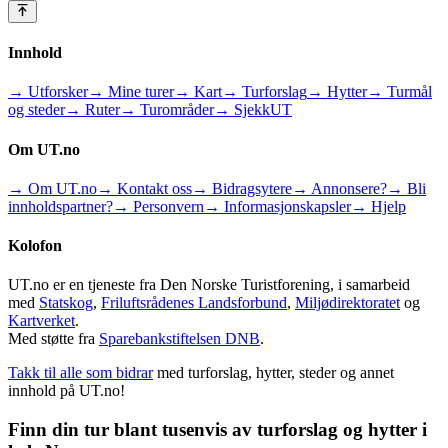
Innhold
→ Utforsker
→ Mine turer
→ Kart
→ Turforslag
→ Hytter
→ Turmål
og steder
→ Ruter
→ Turområder
→ SjekkUT
Om UT.no
→ Om UT.no
→ Kontakt oss
→ Bidragsytere
→ Annonsere?
→ Bli
innholdspartner?
→ Personvern
→ Informasjonskapsler
→ Hjelp
Kolofon
UT.no er en tjeneste fra Den Norske Turistforening, i samarbeid
med
Statskog
,
Friluftsrådenes Landsforbund
,
Miljødirektoratet
og
Kartverket
.
Med støtte fra
Sparebankstiftelsen DNB
.
Takk til alle som bidrar
med turforslag, hytter, steder og annet
innhold på UT.no!
Finn din tur blant tusenvis av turforslag og hytter i