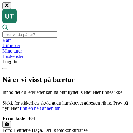
Kart
Utforsker
Mine turer
Huskelister
Logg inn
Nå er vi visst på bærtur
Innholdet du leter etter kan ha blitt flyttet, slettet eller finnes ikke.
Sjekk for sikkerhets skyld at du har skrevet adressen riktig. Prøv på
nytt eller
finn en helt annen tur
.
Error kode: 404
Foto: Henriette Haga, DNTs fotokonkurranse