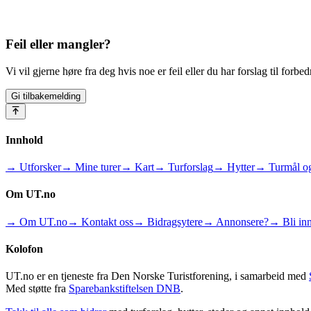
Feil eller mangler?
Vi vil gjerne høre fra deg hvis noe er feil eller du har forslag til forbed
Gi tilbakemelding
Innhold
→ Utforsker
→ Mine turer
→ Kart
→ Turforslag
→ Hytter
→ Turmål og
Om UT.no
→ Om UT.no
→ Kontakt oss
→ Bidragsytere
→ Annonsere?
→ Bli inn
Kolofon
UT.no er en tjeneste fra Den Norske Turistforening, i samarbeid med
Med støtte fra
Sparebankstiftelsen DNB
.