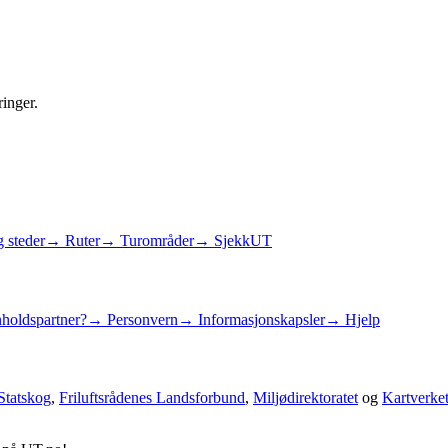
ringer.
 steder
→ Ruter
→ Turområder
→ SjekkUT
holdspartner?
→ Personvern
→ Informasjonskapsler
→ Hjelp
Statskog
,
Friluftsrådenes Landsforbund
,
Miljødirektoratet
og
Kartverke