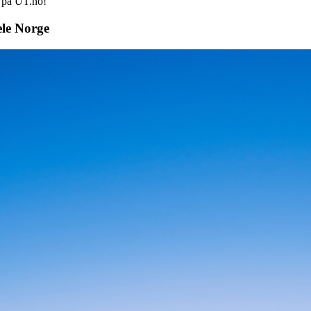
d på UT.no!
ele Norge