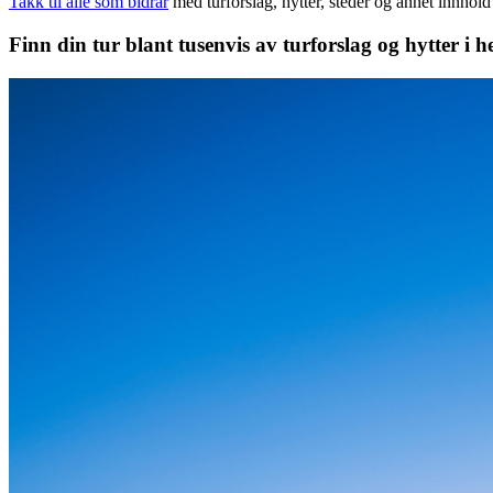
Takk til alle som bidrar
med turforslag, hytter, steder og annet innhol
Finn din tur blant tusenvis av turforslag og hytter i h