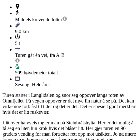
Middels krevende
fottur
9,0 km
5 t
Turen går én vei, fra A-B
509
høydemeter totalt
Sesong: Hele året
Turen starter i Langlidalen og snor seg oppover langs roten av
Omnfjellet. På vegen oppover er det mye fin natur å se på. Det kan
virke noe forblåst til tider og det er det. Det er spesielt godt merkbart
hvis det er litt ruskevær.
Litt over halvveis møter man på Steinbråtshytta. Her er det mulig å
få seg en liten lun krok hvis det blåser litt. Her gjør turen en 90
graders vending før man fortsetter rett opp mot utsikten. Jo nærmere
toppen man kommer jo mer åpenbarer utsikten rundt seg.