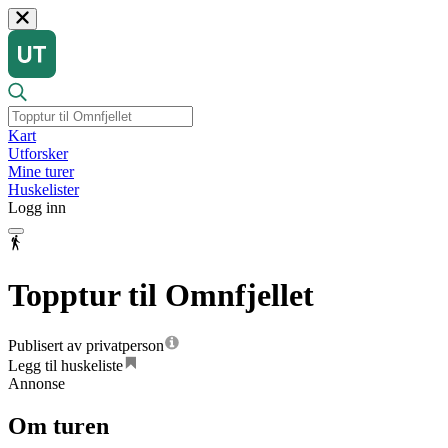
Kart
Utforsker
Mine turer
Huskelister
Logg inn
Topptur til Omnfjellet
Publisert av privatperson
Legg til huskeliste
Annonse
Om turen