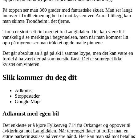
På toppen ser man 360 grader med fantastiske skuer. Man ser langt
innover i Trollheimen og helt ut mot kysten ved Aure. I tillegg kan
man skimte Trondheim i det fjerne.
Turen er stort sett fint merket fra Langlidalen. Det kan være litt
vanskelig å se merkinga i begynnelsen, men når man kommer litt
opp på myrene ser man tråkket og de malte pinnene.
Det går absolutt an å gå på ski i samme løype, men det kan være en
fordel å ha vært der på sommerstid først. Det er somregel ikke
kvistet om vinteren.
Slik kommer du deg dit
Adkomst
Stoppesteder
Google Maps
Adkomst med egen bil
Det enkleste er å kjøre Fylkesveg 714 fra Orkanger og oppover til
avkjøringa mot Langlidalen. Når terrenget flater ut treffer man en
større parkeringsplass på venstre hånd. Her kan man stå mot betaling