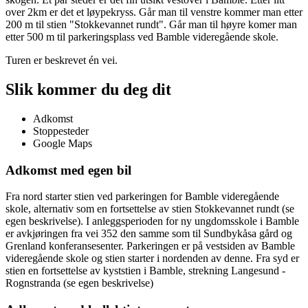
over 2km er det et løypekryss. Går man til venstre kommer man etter
200 m til stien "Stokkevannet rundt". Går man til høyre komer man
etter 500 m til parkeringsplass ved Bamble videregående skole.
Turen er beskrevet én vei.
Slik kommer du deg dit
Adkomst
Stoppesteder
Google Maps
Adkomst med egen bil
Fra nord starter stien ved parkeringen for Bamble videregående
skole, alternativ som en fortsettelse av stien Stokkevannet rundt (se
egen beskrivelse). I anleggsperioden for ny ungdomsskole i Bamble
er avkjøringen fra vei 352 den samme som til Sundbykåsa gård og
Grenland konferansesenter. Parkeringen er på vestsiden av Bamble
videregående skole og stien starter i nordenden av denne. Fra syd er
stien en fortsettelse av kyststien i Bamble, strekning Langesund -
Rognstranda (se egen beskrivelse)