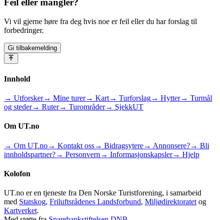
Feil eller mangler?
Vi vil gjerne høre fra deg hvis noe er feil eller du har forslag til
forbedringer.
Gi tilbakemelding
Innhold
→ Utforsker
→ Mine turer
→ Kart
→ Turforslag
→ Hytter
→ Turmål
og steder
→ Ruter
→ Turområder
→ SjekkUT
Om UT.no
→ Om UT.no
→ Kontakt oss
→ Bidragsytere
→ Annonsere?
→ Bli
innholdspartner?
→ Personvern
→ Informasjonskapsler
→ Hjelp
Kolofon
UT.no er en tjeneste fra Den Norske Turistforening, i samarbeid
med
Statskog
,
Friluftsrådenes Landsforbund
,
Miljødirektoratet
og
Kartverket
.
Med støtte fra
Sparebankstiftelsen DNB
.