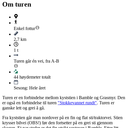
Om turen
Enkel
fottur
2,7 km
1 t
Turen går én vei, fra A-B
44
høydemeter totalt
Sesong: Hele året
Turen er en forbindelse mellom kyststien i Bamble og Grasmyr. Den
er også en forbindelse til turen
"Stokkevannet rundt"
. Turen er
ganske lett og grei å gå.
Fra kyststien går man nordover på en fin og flat sti/traktorvei. Stien
krysser bilvei (OBS!) før den fortsetter på en grei sti gjennom
skogen. Et par steder er det fin utsikt vestover i Bamble. Etter litt