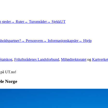
 steder
→ Ruter
→ Turområder
→ SjekkUT
holdspartner?
→ Personvern
→ Informasjonskapsler
→ Hjelp
Statskog
,
Friluftsrådenes Landsforbund
,
Miljødirektoratet
og
Kartverke
d på UT.no!
ele Norge