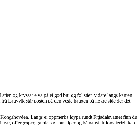
l stien og kryssar elva på ei god bru og føl stien vidare langs kanten
em frå Lauvvik står posten på den vesle haugen på høgre side der det
er Kongshovden. Langs ei oppmerka løypa rundt Fitjadalsvatnet finn du
ingar, offergroper, gamle stølshus, løer og båtnaust. Infomateriell kan