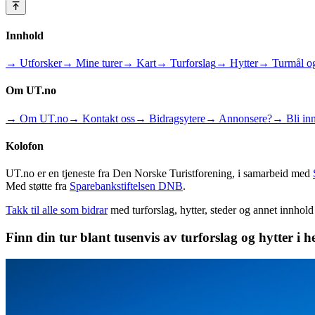
Innhold
→ Utforsker
→ Mine turer
→ Kart
→ Turforslag
→ Hytter
→ Turmål og
Om UT.no
→ Om UT.no
→ Kontakt oss
→ Bidragsytere
→ Annonsere?
→ Bli inn
Kolofon
UT.no er en tjeneste fra Den Norske Turistforening, i samarbeid med
Med støtte fra
Sparebankstiftelsen DNB
.
Takk til alle som bidrar
med turforslag, hytter, steder og annet innhol
Finn din tur blant tusenvis av turforslag og hytter i h