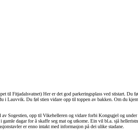
et til Fitjadalsvatnet) Her er det god parkeringsplass ved stistart. Du fø
 er du i Lauvvik. Du føl stien vidare opp til toppen av bakken. Om du kj
el av Sogestien, opp til Vikehelleren og vidare forbi Kongsgjel og und
 gamle dagar for å skaffe seg mat og utkome. Ein vil bl.a. sjå helleristn
asjonstavler er enno intakt med informasjon på dei ulike stadane.