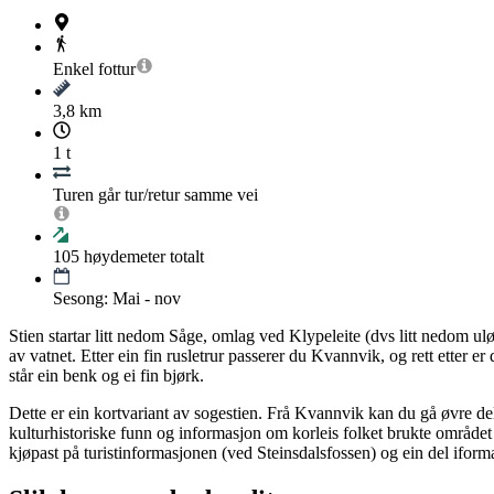
Enkel
fottur
3,8 km
1 t
Turen går tur/retur samme vei
105
høydemeter totalt
Sesong: Mai - nov
Stien startar litt nedom Såge, omlag ved Klypeleite (dvs litt nedom uløp
av vatnet. Etter ein fin rusletrur passerer du Kvannvik, og rett etter
står ein benk og ei fin bjørk.
Dette er ein kortvariant av sogestien. Frå Kvannvik kan du gå øvre d
kulturhistoriske funn og informasjon om korleis folket brukte området i
kjøpast på turistinformasjonen (ved Steinsdalsfossen) og ein del iform