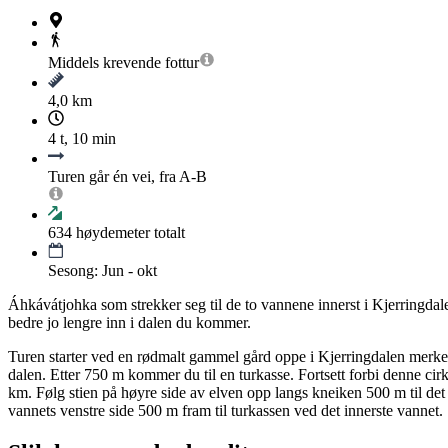
Middels krevende
fottur
4,0 km
4 t, 10 min
Turen går én vei, fra A-B
634
høydemeter totalt
Sesong: Jun - okt
Áhkávátjohka som strekker seg til de to vannene innerst i Kjerringdalen
bedre jo lengre inn i dalen du kommer.
Turen starter ved en rødmalt gammel gård oppe i Kjerringdalen merket 
dalen. Etter 750 m kommer du til en turkasse. Fortsett forbi denne cirk
km. Følg stien på høyre side av elven opp langs kneiken 500 m til det f
vannets venstre side 500 m fram til turkassen ved det innerste vannet.