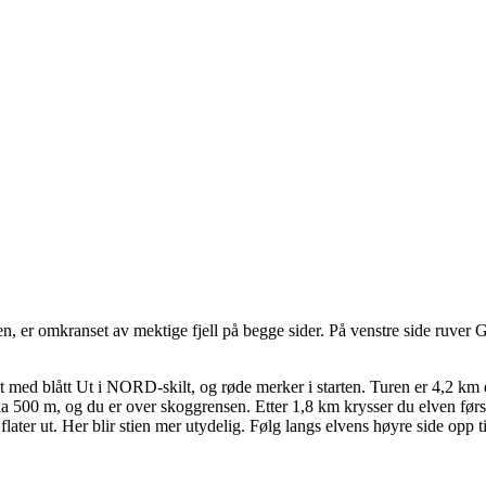
, er omkranset av mektige fjell på begge sider. På venstre side ruver Gá
med blått Ut i NORD-skilt, og røde merker i starten. Turen er 4,2 km en
a 500 m, og du er over skoggrensen. Etter 1,8 km krysser du elven første
later ut. Her blir stien mer utydelig. Følg langs elvens høyre side opp t