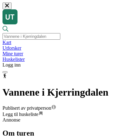
Kart
Utforsker
Mine turer
Huskelister
Logg inn
Vannene i Kjerringdalen
Publisert av privatperson
Legg til huskeliste
Annonse
Om turen