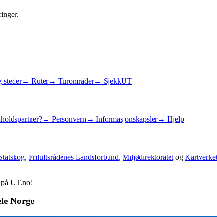
ringer.
 steder
→ Ruter
→ Turområder
→ SjekkUT
holdspartner?
→ Personvern
→ Informasjonskapsler
→ Hjelp
Statskog
,
Friluftsrådenes Landsforbund
,
Miljødirektoratet
og
Kartverke
d på UT.no!
ele Norge