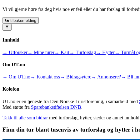
Vi vil gjerne høre fra deg hvis noe er feil eller du har forslag til forbed
Gi tilbakemelding
Innhold
→ Utforsker
→ Mine turer
→ Kart
→ Turforslag
→ Hytter
→ Turmål og
Om UT.no
→ Om UT.no
→ Kontakt oss
→ Bidragsytere
→ Annonsere?
→ Bli inn
Kolofon
UT.no er en tjeneste fra Den Norske Turistforening, i samarbeid med
Med støtte fra
Sparebankstiftelsen DNB
.
Takk til alle som bidrar
med turforslag, hytter, steder og annet innhol
Finn din tur blant tusenvis av turforslag og hytter i h