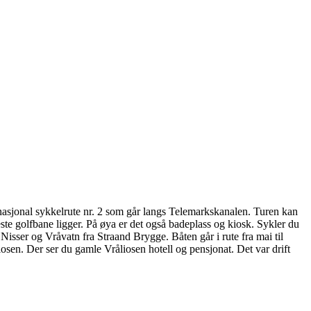
v nasjonal sykkelrute nr. 2 som går langs Telemarkskanalen. Turen kan
este golfbane ligger. På øya er det også badeplass og kiosk. Sykler du
isser og Vråvatn fra Straand Brygge. Båten går i rute fra mai til
sen. Der ser du gamle Vråliosen hotell og pensjonat. Det var drift