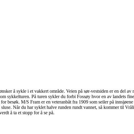
u ønsker å sykle i et vakkert område. Veien på sør-vestsiden er en del a
n om sykkelturen. På turen sykler du forbi Fossøy hvor en av landets fin
for besøk. M/S Fram er en veteranbåt fra 1909 som seiler på innsjøene N
luse. Når du har syklet halve runden rundt vannet, så kommer til Vrålio
verdt å ta et stopp for å se på.