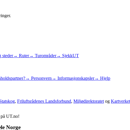
ringer.
 steder
→ Ruter
→ Turområder
→ SjekkUT
holdspartner?
→ Personvern
→ Informasjonskapsler
→ Hjelp
Statskog
,
Friluftsrådenes Landsforbund
,
Miljødirektoratet
og
Kartverke
d på UT.no!
ele Norge