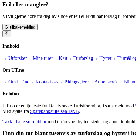
Feil eller mangler?
Vi vil gjerne høre fra deg hvis noe er feil eller du har forslag til forbed
Gi tilbakemelding
Innhold
→ Utforsker
→ Mine turer
→ Kart
→ Turforslag
→ Hytter
→ Turmål og
Om UT.no
→ Om UT.no
→ Kontakt oss
→ Bidragsytere
→ Annonsere?
→ Bli inn
Kolofon
UT.no er en tjeneste fra Den Norske Turistforening, i samarbeid med
Med støtte fra
Sparebankstiftelsen DNB
.
Takk til alle som bidrar
med turforslag, hytter, steder og annet innhol
Finn din tur blant tusenvis av turforslag og hytter i h