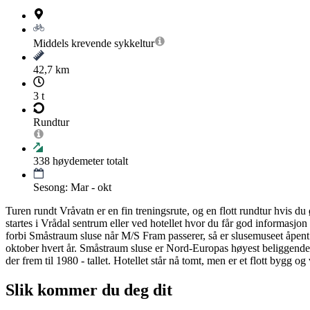
Middels krevende
sykkeltur
42,7 km
3 t
Rundtur
338
høydemeter totalt
Sesong: Mar - okt
Turen rundt Vråvatn er en fin treningsrute, og en flott rundtur hvis d
startes i Vrådal sentrum eller ved hotellet hvor du får god informasjo
forbi Småstraum sluse når M/S Fram passerer, så er slusemuseet åpent 
oktober hvert år. Småstraum sluse er Nord-Europas høyest beliggende s
der frem til 1980 - tallet. Hotellet står nå tomt, men er et flott bygg og 
Slik kommer du deg dit