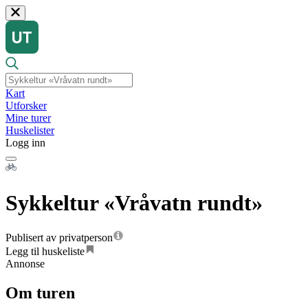
Kart
Utforsker
Mine turer
Huskelister
Logg inn
Sykkeltur «Vråvatn rundt»
Publisert av privatperson
Legg til huskeliste
Annonse
Om turen